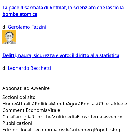
La pace disarmata di Rotblat, lo scienziato che lasciò la
bomba atomica
di
Gerolamo Fazzini
Delitti, paura, sicurezza e voto: il diritto alla statistica
di
Leonardo Becchetti
Abbonati ad Avvenire
Sezioni del sito
Home
Attualità
Politica
Mondo
Agorà
Podcast
Chiesa
Idee e
Commenti
Economia
Vita e
Cura
Famiglia
Rubriche
Multimedia
Ecosistema avvenire
Pubblicazioni
Edizioni locali
L'economia civile
Gutenberg
Popotus
Pop