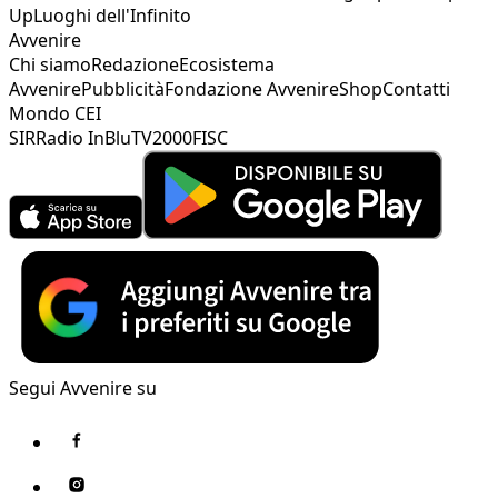
Up
Luoghi dell'Infinito
Avvenire
Chi siamo
Redazione
Ecosistema
Avvenire
Pubblicità
Fondazione Avvenire
Shop
Contatti
Mondo CEI
SIR
Radio InBlu
TV2000
FISC
Segui Avvenire su