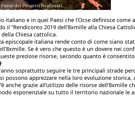
torio italiano e in quei Paesi che l’Ocse definisce com
 il “Rendiconto 2019 dell’8xmille alla Chiesa Cattolic
 della Chiesa cattolica.
a episcopale italiana rende conto di come siano stati 
ll’8xmille. Se è vero che questo è un dovere nei confr
i queste preziose risorse, secondo quanto è consentito
9
nno soprattutto seguire le tre principali strade perco
si possono apprezzare nella loro evoluzione storica, att
 “è anche grazie all’utilizzo delle risorse dell’8xmille
modo esponenziale su tutto il territorio nazionale le 