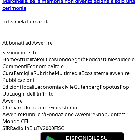
Marcinelle, se la memoria non diventa azione è solo una
cerimonia
di
Daniela Fumarola
Abbonati ad Avvenire
Sezioni del sito
Home
Attualità
Politica
Mondo
Agorà
Podcast
Chiesa
Idee e
Commenti
Economia
Vita e
Cura
Famiglia
Rubriche
Multimedia
Ecosistema avvenire
Pubblicazioni
Edizioni locali
L'economia civile
Gutenberg
Popotus
Pop
Up
Luoghi dell'Infinito
Avvenire
Chi siamo
Redazione
Ecosistema
Avvenire
Pubblicità
Fondazione Avvenire
Shop
Contatti
Mondo CEI
SIR
Radio InBlu
TV2000
FISC