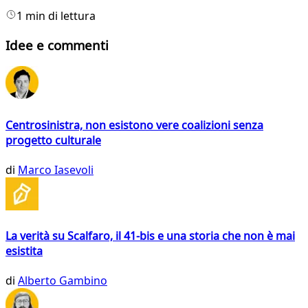
1 min di lettura
Idee e commenti
Centrosinistra, non esistono vere coalizioni senza
progetto culturale
di
Marco Iasevoli
La verità su Scalfaro, il 41-bis e una storia che non è mai
esistita
di
Alberto Gambino