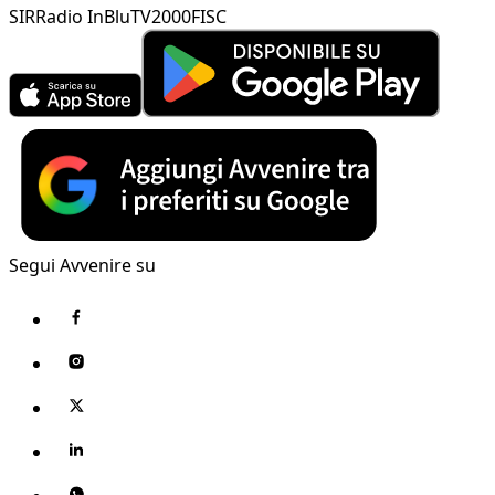
SIR
Radio InBlu
TV2000
FISC
Segui Avvenire su