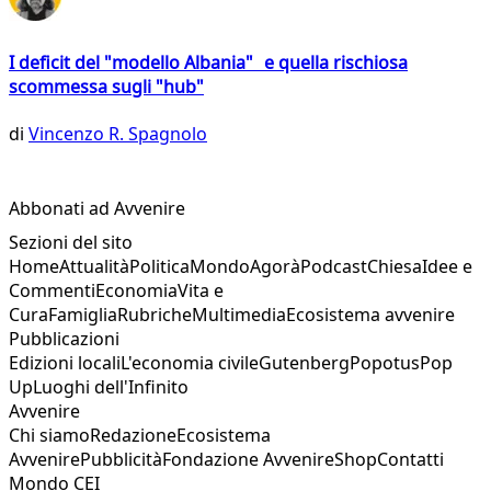
I deficit del "modello Albania" e quella rischiosa
scommessa sugli "hub"
di
Vincenzo R. Spagnolo
Abbonati ad Avvenire
Sezioni del sito
Home
Attualità
Politica
Mondo
Agorà
Podcast
Chiesa
Idee e
Commenti
Economia
Vita e
Cura
Famiglia
Rubriche
Multimedia
Ecosistema avvenire
Pubblicazioni
Edizioni locali
L'economia civile
Gutenberg
Popotus
Pop
Up
Luoghi dell'Infinito
Avvenire
Chi siamo
Redazione
Ecosistema
Avvenire
Pubblicità
Fondazione Avvenire
Shop
Contatti
Mondo CEI