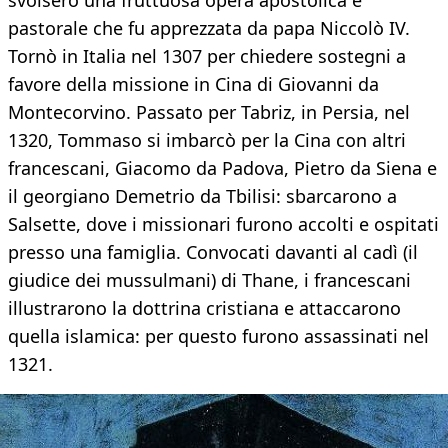
svolsero una fruttuosa opera apostolica e
pastorale che fu apprezzata da papa Niccolò IV.
Tornò in Italia nel 1307 per chiedere sostegni a
favore della missione in Cina di Giovanni da
Montecorvino. Passato per Tabriz, in Persia, nel
1320, Tommaso si imbarcò per la Cina con altri
francescani, Giacomo da Padova, Pietro da Siena e
il georgiano Demetrio da Tbilisi: sbarcarono a
Salsette, dove i missionari furono accolti e ospitati
presso una famiglia. Convocati davanti al cadì (il
giudice dei mussulmani) di Thane, i francescani
illustrarono la dottrina cristiana e attaccarono
quella islamica: per questo furono assassinati nel
1321.