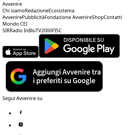
Avvenire
Chi siamo
Redazione
Ecosistema
Avvenire
Pubblicità
Fondazione Avvenire
Shop
Contatti
Mondo CEI
SIR
Radio InBlu
TV2000
FISC
Segui Avvenire su