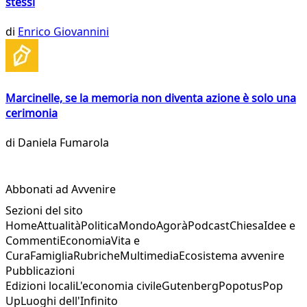
stessi
di
Enrico Giovannini
Marcinelle, se la memoria non diventa azione è solo una
cerimonia
di
Daniela Fumarola
Abbonati ad Avvenire
Sezioni del sito
Home
Attualità
Politica
Mondo
Agorà
Podcast
Chiesa
Idee e
Commenti
Economia
Vita e
Cura
Famiglia
Rubriche
Multimedia
Ecosistema avvenire
Pubblicazioni
Edizioni locali
L'economia civile
Gutenberg
Popotus
Pop
Up
Luoghi dell'Infinito