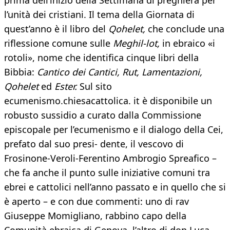
prima dell’inizio della Settimana di preghiera per
l’unità dei cristiani. Il tema della Giornata di
quest’anno è il libro del
Qohelet,
che conclude una
riflessione comune sulle
Meghil-lot,
in ebraico «i
rotoli», nome che identifica cinque libri della
Bibbia:
Cantico dei Cantici, Rut, Lamentazioni,
Qohelet
ed
Ester.
Sul sito
ecumenismo.chiesacattolica. it è disponibile un
robusto sussidio a curato dalla Commissione
episcopale per l’ecumenismo e il dialogo della Cei,
prefato dal suo presi- dente, il vescovo di
Frosinone-Veroli-Ferentino Ambrogio Spreafico –
che fa anche il punto sulle iniziative comuni tra
ebrei e cattolici nell’anno passato e in quello che si
è aperto – e con due commenti: uno di rav
Giuseppe Momigliano, rabbino capo della