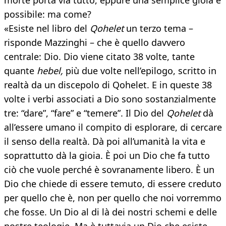
morte porta via tutto, eppure una semplice gioia è
possibile: ma come?
«Esiste nel libro del
Qohelet
un terzo tema –
risponde Mazzinghi – che è quello davvero
centrale: Dio. Dio viene citato 38 volte, tante
quante
hebel,
più due volte nell’epilogo, scritto in
realtà da un discepolo di Qohelet. E in queste 38
volte i verbi associati a Dio sono sostanzialmente
tre: “dare”, “fare” e “temere”. Il Dio del
Qohelet
dà
all’essere umano il compito di esplorare, di cercare
il senso della realtà. Dà poi all’umanità la vita e
soprattutto dà la gioia. È poi un Dio che fa tutto
ciò che vuole perché è sovranamente libero. È un
Dio che chiede di essere temuto, di essere creduto
per quello che è, non per quello che noi vorremmo
che fosse. Un Dio al di là dei nostri schemi e delle