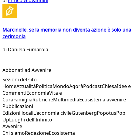
di
Enrico Giovannini
Marcinelle, se la memoria non diventa azione è solo una
cerimonia
di
Daniela Fumarola
Abbonati ad Avvenire
Sezioni del sito
Home
Attualità
Politica
Mondo
Agorà
Podcast
Chiesa
Idee e
Commenti
Economia
Vita e
Cura
Famiglia
Rubriche
Multimedia
Ecosistema avvenire
Pubblicazioni
Edizioni locali
L'economia civile
Gutenberg
Popotus
Pop
Up
Luoghi dell'Infinito
Avvenire
Chi siamo
Redazione
Ecosistema