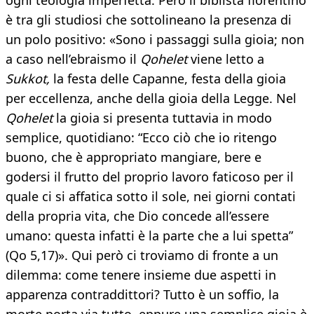
ogni teologia imperfetta. Però il biblista fiorentino
è tra gli studiosi che sottolineano la presenza di
un polo positivo: «Sono i passaggi sulla gioia; non
a caso nell’ebraismo il
Qohelet
viene letto a
Sukkot,
la festa delle Capanne, festa della gioia
per eccellenza, anche della gioia della Legge. Nel
Qohelet
la gioia si presenta tuttavia in modo
semplice, quotidiano: “Ecco ciò che io ritengo
buono, che è appropriato mangiare, bere e
godersi il frutto del proprio lavoro faticoso per il
quale ci si affatica sotto il sole, nei giorni contati
della propria vita, che Dio concede all’essere
umano: questa infatti è la parte che a lui spetta”
(Qo 5,17)». Qui però ci troviamo di fronte a un
dilemma: come tenere insieme due aspetti in
apparenza contraddittori? Tutto è un soffio, la