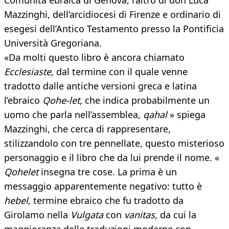
Comunità ebraica di Genova, l’altro di don Luca
Mazzinghi, dell’arcidiocesi di Firenze e ordinario di
esegesi dell’Antico Testamento presso la Pontificia
Università Gregoriana.
«Da molti questo libro è ancora chiamato
Ecclesiaste,
dal termine con il quale venne
tradotto dalle antiche versioni greca e latina
l’ebraico
Qohe-let,
che indica probabilmente un
uomo che parla nell’assemblea,
qahal
» spiega
Mazzinghi, che cerca di rappresentare,
stilizzandolo con tre pennellate, questo misterioso
personaggio e il libro che da lui prende il nome. «
Qohelet
insegna tre cose. La prima è un
messaggio apparentemente negativo: tutto è
hebel,
termine ebraico che fu tradotto da
Girolamo nella
Vulgata
con
vanitas,
da cui la