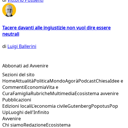
di
Vittorio Possenti
Tacere davanti alle ingiustizie non vuol dire essere
neutrali
di
Luigi Ballerini
Abbonati ad Avvenire
Sezioni del sito
Home
Attualità
Politica
Mondo
Agorà
Podcast
Chiesa
Idee e
Commenti
Economia
Vita e
Cura
Famiglia
Rubriche
Multimedia
Ecosistema avvenire
Pubblicazioni
Edizioni locali
L'economia civile
Gutenberg
Popotus
Pop
Up
Luoghi dell'Infinito
Avvenire
Chi siamo
Redazione
Ecosistema