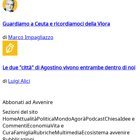
Guardiamo a Ceuta e ricordiamoci della Vlora
di
Marco Impagliazzo
Le due "città" di Agostino vivono entrambe dentro di noi
di
Luigi Alici
Abbonati ad Avvenire
Sezioni del sito
Home
Attualità
Politica
Mondo
Agorà
Podcast
Chiesa
Idee e
Commenti
Economia
Vita e
Cura
Famiglia
Rubriche
Multimedia
Ecosistema avvenire
Pubblicazioni