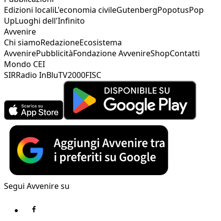
Edizioni locali
L'economia civile
Gutenberg
Popotus
Pop
Up
Luoghi dell'Infinito
Avvenire
Chi siamo
Redazione
Ecosistema
Avvenire
Pubblicità
Fondazione Avvenire
Shop
Contatti
Mondo CEI
SIR
Radio InBlu
TV2000
FISC
Segui Avvenire su