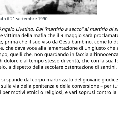
nato il 21 settembre 1990
ngelo Livatino. Dal “martirio a secco” al martirio di 
ce vittima della mafia che il 9 maggio sarà proclama
are, prima che il suo viso da Gesù bambino, come lo de
nte, che dava voce alla lamentazione di un giusto che
po, quelli che, non guardando in faccia all’innocenza,
di dolore e al tempo stesso di verità, che con la sua f
o, a dispetto della secolare ostentazione di santini, d
e si spande dal corpo martirizzato del giovane giudice
sulla via della penitenza e della conversione – per tu
i per motivi etnici o religiosi, e vari soprusi contro l