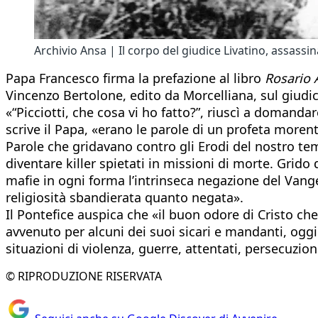
Archivio Ansa | Il corpo del giudice Livatino, assassi
Papa Francesco firma la prefazione al libro
Rosario A
Vincenzo Bertolone, edito da Morcelliana, sul giudi
«“Picciotti, che cosa vi ho fatto?”, riuscì a domand
scrive il Papa, «erano le parole di un profeta more
Parole che gridavano contro gli Erodi del nostro tem
diventare killer spietati in missioni di morte. Grido 
mafie in ogni forma l’intrinseca negazione del Vangel
religiosità sbandierata quanto negata».
Il Pontefice auspica che «il buon odore di Cristo ch
avvenuto per alcuni dei suoi sicari e mandanti, oggi 
situazioni di violenza, guerre, attentati, persecuzion
© RIPRODUZIONE RISERVATA