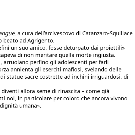
sangue
, a cura dell’arcivescovo di Catanzaro-Squillace
to beato ad Agrigento.
finì un suo amico, fosse deturpato dai proiettili»
 sapeva di non meritare quella morte ingiusta.
 arruolano perfino gli adolescenti per farli
orza annienta gli eserciti mafiosi, svelando delle
i statue sacre costrette ad inchini irriguardosi, di
 diventi allora seme di rinascita – come già
tti noi, in particolare per coloro che ancora vivono
a dignità umana».