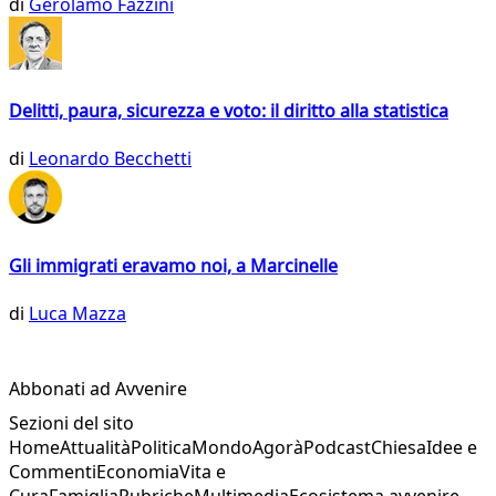
di
Gerolamo Fazzini
Delitti, paura, sicurezza e voto: il diritto alla statistica
di
Leonardo Becchetti
Gli immigrati eravamo noi, a Marcinelle
di
Luca Mazza
Abbonati ad Avvenire
Sezioni del sito
Home
Attualità
Politica
Mondo
Agorà
Podcast
Chiesa
Idee e
Commenti
Economia
Vita e
Cura
Famiglia
Rubriche
Multimedia
Ecosistema avvenire