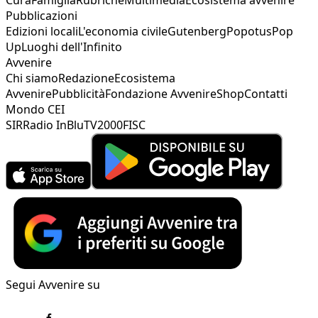
Pubblicazioni
Edizioni locali
L'economia civile
Gutenberg
Popotus
Pop
Up
Luoghi dell'Infinito
Avvenire
Chi siamo
Redazione
Ecosistema
Avvenire
Pubblicità
Fondazione Avvenire
Shop
Contatti
Mondo CEI
SIR
Radio InBlu
TV2000
FISC
Segui Avvenire su