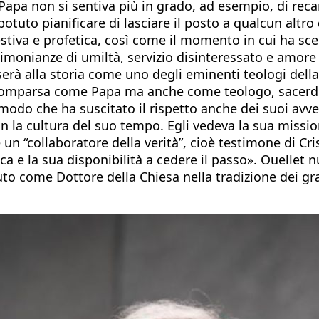
 Papa non si sentiva più in grado, ad esempio, di reca
uto pianificare di lasciare il posto a qualcun altro 
va e profetica, così come il momento in cui ha scelto 
timonianze di umiltà, servizio disinteressato e amore 
serà alla storia come uno degli eminenti teologi della
scomparsa come Papa ma anche come teologo, sacerdo
n modo che ha suscitato il rispetto anche dei suoi av
on la cultura del suo tempo. Egli vedeva la sua missi
 “collaboratore della verità”, cioè testimone di Crist
ica e la sua disponibilità a cedere il passo». Ouellet 
uto come Dottore della Chiesa nella tradizione dei g