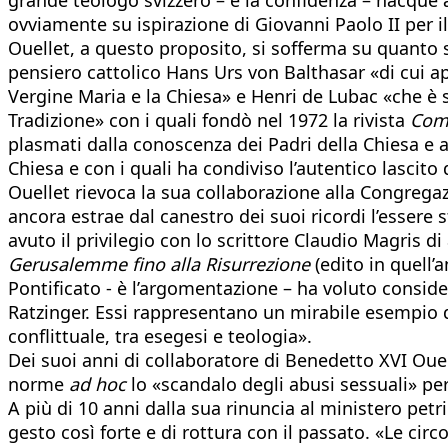
ovviamente su ispirazione di Giovanni Paolo II per i
Ouellet, a questo proposito, si sofferma su quanto s
pensiero cattolico Hans Urs von Balthasar «di cui app
Vergine Maria e la Chiesa» e Henri de Lubac «che è s
Tradizione» con i quali fondò nel 1972 la rivista
Com
plasmati dalla conoscenza dei Padri della Chiesa e a
Chiesa e con i quali ha condiviso l’autentico lascito 
Ouellet rievoca la sua collaborazione alla Congregazi
ancora estrae dal canestro dei suoi ricordi l’essere
avuto il privilegio con lo scrittore Claudio Magris d
Gerusalemme fino alla Risurrezione
(edito in quell’
Pontificato - è l’argomentazione – ha voluto conside
Ratzinger. Essi rappresentano un mirabile esempio di 
conflittuale, tra esegesi e teologia».
Dei suoi anni di collaboratore di Benedetto XVI Ou
norme
ad hoc
lo «scandalo degli abusi sessuali» pe
A più di 10 anni dalla sua rinuncia al ministero petr
gesto così forte e di rottura con il passato. «Le cir