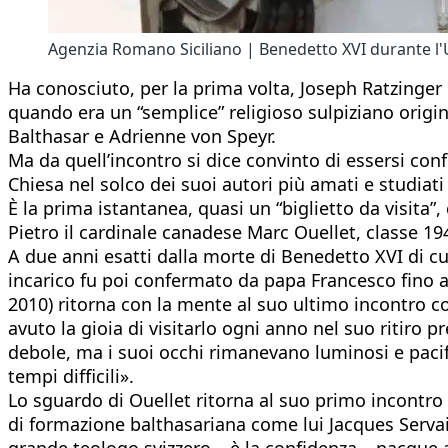
Agenzia Romano Siciliano | Benedetto XVI durante l'U
Ha conosciuto, per la prima volta, Joseph Ratzinger p
quando era un “semplice” religioso sulpiziano origin
Balthasar e Adrienne von Speyr.
Ma da quell’incontro si dice convinto di essersi con
Chiesa nel solco dei suoi autori più amati e studiat
È la prima istantanea, quasi un “biglietto da visita
Pietro il cardinale canadese Marc Ouellet, classe 19
A due anni esatti dalla morte di Benedetto XVI di cu
incarico fu poi confermato da papa Francesco fino al 
2010) ritorna con la mente al suo ultimo incontro 
avuto la gioia di visitarlo ogni anno nel suo ritiro 
debole, ma i suoi occhi rimanevano luminosi e pacifi
tempi difficili».
Lo sguardo di Ouellet ritorna al suo primo incontro d
di formazione balthasariana come lui Jacques Servais
grande teologo svizzero – è la confidenza – nacque 