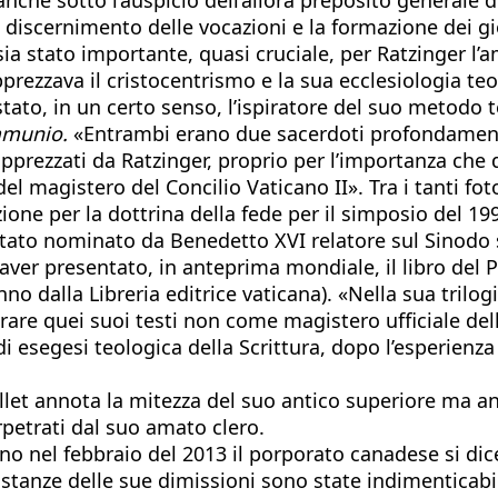
l discernimento delle vocazioni e la formazione dei gi
ia stato importante, quasi cruciale, per Ratzinger l’a
rezzava il cristocentrismo e la sua ecclesiologia teol
tato, in un certo senso, l’ispiratore del suo metodo t
munio.
«Entrambi erano due sacerdoti profondamente
pprezzati da Ratzinger, proprio per l’importanza che 
del magistero del Concilio Vaticano II». Tra i tanti fo
one per la dottrina della fede per il simposio del 199
 stato nominato da Benedetto XVI relatore sul Sinodo 
i aver presentato, in anteprima mondiale, il libro del
anno dalla Libreria editrice vaticana). «Nella sua trilog
rare quei suoi testi non come magistero ufficiale del
esegesi teologica della Scrittura, dopo l’esperienza d
ellet annota la mitezza del suo antico superiore ma 
rpetrati dal suo amato clero.
ino nel febbraio del 2013 il porporato canadese si dic
costanze delle sue dimissioni sono state indimenticabi