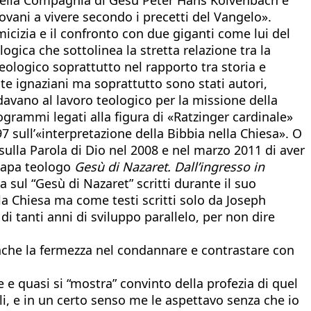
ovani a vivere secondo i precetti del Vangelo».
micizia e il confronto con due giganti come lui del
ogica che sottolinea la stretta relazione tra la
eologico soprattutto nel rapporto tra storia e
 ignaziani ma soprattutto sono stati autori,
davano al lavoro teologico per la missione della
togrammi legati alla figura di «Ratzinger cardinale»
7 sull’«interpretazione della Bibbia nella Chiesa». O
sulla Parola di Dio nel 2008 e nel marzo 2011 di aver
 Papa teologo
Gesù di Nazaret. Dall’ingresso in
ia sul “Gesù di Nazaret” scritti durante il suo
la Chiesa ma come testi scritti solo da Joseph
i tanti anni di sviluppo parallelo, per non dire
anche la fermezza nel condannare e contrastare con
e e quasi si “mostra” convinto della profezia di quel
li, e in un certo senso me le aspettavo senza che io