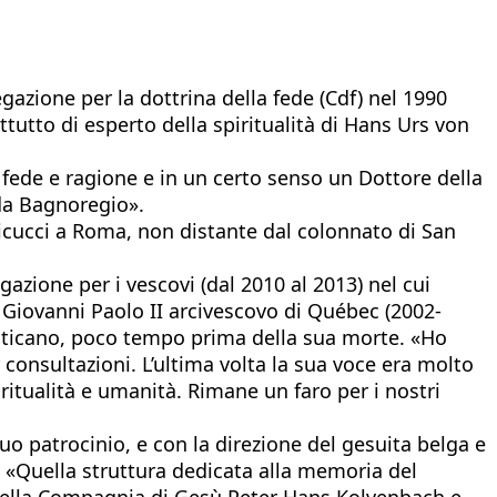
gazione per la dottrina della fede (Cdf) nel 1990
tutto di esperto della spiritualità di Hans Urs von
 fede e ragione e in un certo senso un Dottore della
 da Bagnoregio».
sticucci a Roma, non distante dal colonnato di San
azione per i vescovi (dal 2010 al 2013) nel cui
di Giovanni Paolo II arcivescovo di Québec (2002-
ticano, poco tempo prima della sua morte. «Ho
consultazioni. L’ultima volta la sua voce era molto
ritualità e umanità. Rimane un faro per i nostri
suo patrocinio, e con la direzione del gesuita belga e
. «Quella struttura dedicata alla memoria del
e della Compagnia di Gesù Peter Hans Kolvenbach e