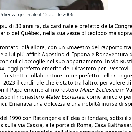
dienza generale il 12 aprile 2006
iù di 30 anni fa, da cardinale e prefetto della Congre
ario del Québec, nella sua veste di teologo ma soprat
frontato, già allora, con un «maestro del rapporto tra
i e a lui più affini: Agostino di Ippona e Bonaventura
”, con cui ci accoglie nel suo appartamento, in via Ru
44, oggi prefetto emerito del Dicastero per i vescovi.
i fu stretto collaboratore come prefetto della Congreg
2023 il cardinale che è stato tra l’altro, per volere 
con il Papa emerito al monastero
Mater Ecclesiae
in Va
presso il monastero
Mater Ecclesiae
, come amico o per 
ci. Emanava una dolcezza e una nobiltà intrise di spi
el 1990 con Ratzinger e all’idea di fondare, sotto il 
 sulla via Cassia, alle porte di Roma, Casa Balthasar
anche sotto l’auspicio dell’allora preposito general