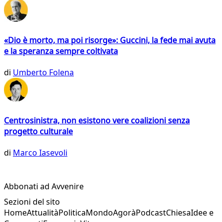
«Dio è morto, ma poi risorge»: Guccini, la fede mai avuta
e la speranza sempre coltivata
di
Umberto Folena
Centrosinistra, non esistono vere coalizioni senza
progetto culturale
di
Marco Iasevoli
Abbonati ad Avvenire
Sezioni del sito
Home
Attualità
Politica
Mondo
Agorà
Podcast
Chiesa
Idee e