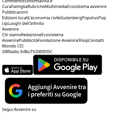
Commenti
Economia
Vita e
Cura
Famiglia
Rubriche
Multimedia
Ecosistema avvenire
Pubblicazioni
Edizioni locali
L'economia civile
Gutenberg
Popotus
Pop
Up
Luoghi dell'Infinito
Avvenire
Chi siamo
Redazione
Ecosistema
Avvenire
Pubblicità
Fondazione Avvenire
Shop
Contatti
Mondo CEI
SIR
Radio InBlu
TV2000
FISC
Segui Avvenire su