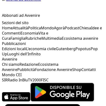
Abbonati ad Avvenire
Sezioni del sito
Home
Attualità
Politica
Mondo
Agorà
Podcast
Chiesa
Idee e
Commenti
Economia
Vita e
Cura
Famiglia
Rubriche
Multimedia
Ecosistema avvenire
Pubblicazioni
Edizioni locali
L'economia civile
Gutenberg
Popotus
Pop
Up
Luoghi dell'Infinito
Avvenire
Chi siamo
Redazione
Ecosistema
Avvenire
Pubblicità
Fondazione Avvenire
Shop
Contatti
Mondo CEI
SIR
Radio InBlu
TV2000
FISC