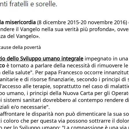
la misericordia
(8 dicembre 2015-20 novembre 2016) c
endere il Vangelo nella sua verità più profonda», ov
enza del Vangelo».
e cause della povertà
zio dello Sviluppo umano integrale
impegnato in una c
co
è tornato a parlare della necessità di rimuovere l
 della salute". Per papa Francesco occorre innanzitutt
itarie e di risorse finanziarie, secondo i principi di 
l'accesso alle terapie, soprattutto nel caso di malatti
o umano, i principi della Nuova Carta per gli Operato
 dei sistemi sanitari dovrebbero al contempo rendere d
nziali e/o necessarie".
i affrontare le disparità non può dimenticare la sua 
tti coloro che per questa via possono sottrarre il dolo
o per lo Sviluppo umano: "La compassione è una via pr