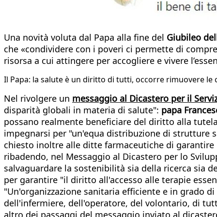
Una novità voluta dal Papa alla fine del
Giubileo del
che «condividere con i poveri ci permette di compr
risorsa a cui attingere per accogliere e vivere l’ess
Il Papa: la salute è un diritto di tutti, occorre rimuovere l
Nel rivolgere un
messaggio al Dicastero per il Servi
disparità globali in materia di salute":
papa Frances
possano realmente beneficiare del diritto alla tutela
impegnarsi per "un'equa distribuzione di strutture san
chiesto inoltre alle ditte farmaceutiche di garantire 
ribadendo, nel Messaggio al Dicastero per lo Svilupp
salvaguardare la sostenibilità sia della ricerca sia
per garantire "il diritto all'accesso alle terapie esse
"Un'organizzazione sanitaria efficiente e in grado d
dell'infermiere, dell'operatore, del volontario, di tu
altro dei passaggi del messaggio inviato al dicaster