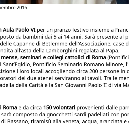
novembre 2016
in Aula Paolo VI
per un pranzo festivo insieme a Fra
mposto da bambini dai 5 ai 14 anni. Sarà presente al
ti delle Capanne di Betlemme dell'Associazione, case 
endita all'asta della Lamborghini regalata al Papa.
so mense, seminari e collegi cattolici di Roma
(Pontifi
 Sant’Egidio, Pontificio Seminario Romano Minore, l'
one i loro locali accogliendo circa 200 persone in dif
boratori dei due atenei serviranno ai tavoli. Tra le 
della della Carità e la San Giovanni Paolo II di via Ma
 di Roma
e da circa
150 volontari
provenienti dalle parro
VI sarà composto da gnocchetti sardi padellati con p
 di Bassano, tiramisù alla veneta, acqua, aranciata e 