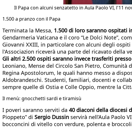
Il Papa con alcuni senzatetto in Aula Paolo VI, l'11 
1.500 a pranzo con il Papa
Terminata la Messa,
1.500 di loro saranno ospitati 
Gendarmeria Vaticana e il coro “Le Dolci Note”, co
Giovanni XXIII, in particolare con alcuni degli ospi
l'Associazion riceverà una parte del ricavato della v
Gli altri 2.500 ospiti saranno invece trasferiti pres
Leoniano, Mense del Circolo San Pietro, Comunità di
Regina Apostolorum, le quali hanno messo a disposizi
Aldobrandeschi. Studenti, familiari, docenti e colla
sempre quelle di Ostia e Colle Oppio, mentre la Citta
Il menù: gnocchetti sardi e tiramisù
I poveri saranno serviti da
4
0 diaconi della diocesi
Pioppeto” di
Sergio Dussin
servirà nell’Aula Paolo 
bocconcini di vitello con verdure, polenta e broccoli