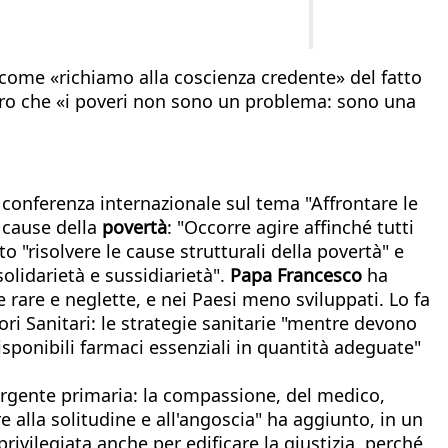
ome «richiamo alla coscienza credente» del fatto
vero che «i poveri non sono un problema: sono una
onferenza internazionale sul tema "Affrontare le
e cause della
povertà
: "Occorre agire affinché tutti
o "risolvere le cause strutturali della povertà" e
solidarietà e sussidiarietà".
Papa Francesco
ha
e rare e neglette, e nei Paesi meno sviluppati. Lo fa
ri Sanitari: le strategie sanitarie "mentre devono
isponibili farmaci essenziali in quantità adeguate"
sorgente primaria: la compassione, del medico,
re alla solitudine e all'angoscia" ha aggiunto, in un
ivilegiata anche per edificare la giustizia, perché,