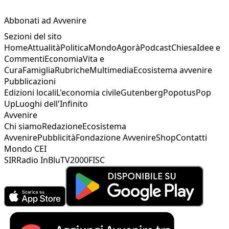
Abbonati ad Avvenire
Sezioni del sito
Home
Attualità
Politica
Mondo
Agorà
Podcast
Chiesa
Idee e
Commenti
Economia
Vita e
Cura
Famiglia
Rubriche
Multimedia
Ecosistema avvenire
Pubblicazioni
Edizioni locali
L'economia civile
Gutenberg
Popotus
Pop
Up
Luoghi dell'Infinito
Avvenire
Chi siamo
Redazione
Ecosistema
Avvenire
Pubblicità
Fondazione Avvenire
Shop
Contatti
Mondo CEI
SIR
Radio InBlu
TV2000
FISC