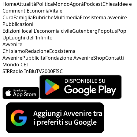
Home
Attualità
Politica
Mondo
Agorà
Podcast
Chiesa
Idee e
Commenti
Economia
Vita e
Cura
Famiglia
Rubriche
Multimedia
Ecosistema avvenire
Pubblicazioni
Edizioni locali
L'economia civile
Gutenberg
Popotus
Pop
Up
Luoghi dell'Infinito
Avvenire
Chi siamo
Redazione
Ecosistema
Avvenire
Pubblicità
Fondazione Avvenire
Shop
Contatti
Mondo CEI
SIR
Radio InBlu
TV2000
FISC