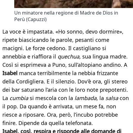
Un minatore nella regione di Madre de Dìos in
Perù (Capuzzi)
La voce è impastata. «Ho sonno, devo dormire»,
ripete biascicando le parole, pesanti come
macigni. Le forze cedono. Il castigliano si
annebbia e riaffiora il
quechua,
sua lingua madre.
Così si esprimeva a Puno, sull’altopiano andino. A
Isabel
manca terribilmente la nebbia frizzante
della Cordigliera. E il silenzio. Dov’è ora, gli stereo
dei bar saturano l’aria con le loro note prepotenti.
La
cumbia
si mescola con la
lambada,
la
salsa
con
il pop. Da quando è arrivata, un mese fa, non
riesce a riposare. Ora, però, l’incubo potrebbe
finire. Dipende da quella telefonata.
Isabel, così, respira e risponde alle domande di