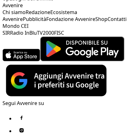
Avvenire
Chi siamo
Redazione
Ecosistema
Avvenire
Pubblicità
Fondazione Avvenire
Shop
Contatti
Mondo CEI
SIR
Radio InBlu
TV2000
FISC
Segui Avvenire su