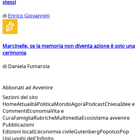
stessi
di
Enrico Giovannini
Marcinelle, se la memoria non diventa azione è solo una
cerimonia
di
Daniela Fumarola
Abbonati ad Avvenire
Sezioni del sito
Home
Attualità
Politica
Mondo
Agorà
Podcast
Chiesa
Idee e
Commenti
Economia
Vita e
Cura
Famiglia
Rubriche
Multimedia
Ecosistema avvenire
Pubblicazioni
Edizioni locali
L'economia civile
Gutenberg
Popotus
Pop
Up
Luoghi dell'Infinito