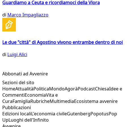
Guardiamo a Ceuta e ricordiamoci della Vlora
di
Marco Impagliazzo
Le due "città" di Agostino vivono entrambe dentro di noi
di
Luigi Alici
Abbonati ad Avvenire
Sezioni del sito
Home
Attualità
Politica
Mondo
Agorà
Podcast
Chiesa
Idee e
Commenti
Economia
Vita e
Cura
Famiglia
Rubriche
Multimedia
Ecosistema avvenire
Pubblicazioni
Edizioni locali
L'economia civile
Gutenberg
Popotus
Pop
Up
Luoghi dell'Infinito
Avvenire