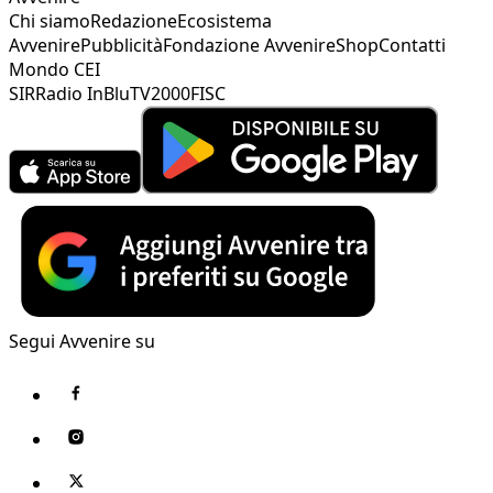
Chi siamo
Redazione
Ecosistema
Avvenire
Pubblicità
Fondazione Avvenire
Shop
Contatti
Mondo CEI
SIR
Radio InBlu
TV2000
FISC
Segui Avvenire su