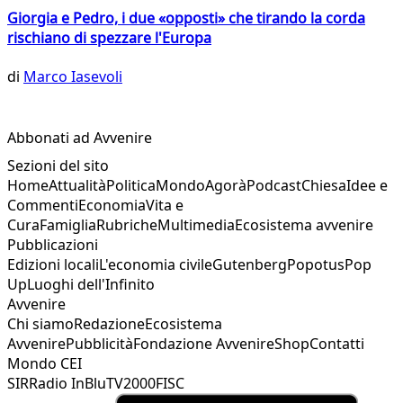
Giorgia e Pedro, i due «opposti» che tirando la corda
rischiano di spezzare l'Europa
di
Marco Iasevoli
Abbonati ad Avvenire
Sezioni del sito
Home
Attualità
Politica
Mondo
Agorà
Podcast
Chiesa
Idee e
Commenti
Economia
Vita e
Cura
Famiglia
Rubriche
Multimedia
Ecosistema avvenire
Pubblicazioni
Edizioni locali
L'economia civile
Gutenberg
Popotus
Pop
Up
Luoghi dell'Infinito
Avvenire
Chi siamo
Redazione
Ecosistema
Avvenire
Pubblicità
Fondazione Avvenire
Shop
Contatti
Mondo CEI
SIR
Radio InBlu
TV2000
FISC