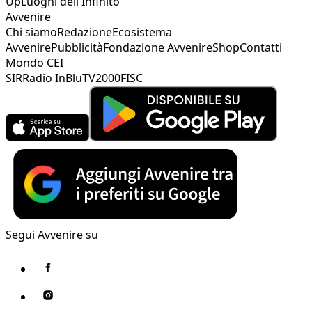
Up
Luoghi dell'Infinito
Avvenire
Chi siamo
Redazione
Ecosistema
Avvenire
Pubblicità
Fondazione Avvenire
Shop
Contatti
Mondo CEI
SIR
Radio InBlu
TV2000
FISC
Segui Avvenire su