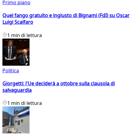
Primo piano
Quel fango gratuito e ingiusto di Bignami (FdI) su Oscar
Luigi Scalfaro
1 min di lettura
Politica
Giorgetti: l'Ue deciderà a ottobre sulla clausola di
salvaguardia
1 min di lettura