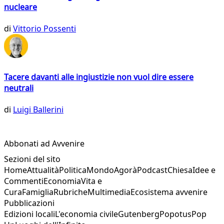
nucleare
di
Vittorio Possenti
Tacere davanti alle ingiustizie non vuol dire essere
neutrali
di
Luigi Ballerini
Abbonati ad Avvenire
Sezioni del sito
Home
Attualità
Politica
Mondo
Agorà
Podcast
Chiesa
Idee e
Commenti
Economia
Vita e
Cura
Famiglia
Rubriche
Multimedia
Ecosistema avvenire
Pubblicazioni
Edizioni locali
L'economia civile
Gutenberg
Popotus
Pop