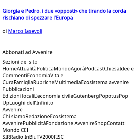
Giorgia e Pedro, i due «opposti» che tirando la corda
rischiano di spezzare l'Europa
di
Marco Iasevoli
Abbonati ad Avvenire
Sezioni del sito
Home
Attualità
Politica
Mondo
Agorà
Podcast
Chiesa
Idee e
Commenti
Economia
Vita e
Cura
Famiglia
Rubriche
Multimedia
Ecosistema avvenire
Pubblicazioni
Edizioni locali
L'economia civile
Gutenberg
Popotus
Pop
Up
Luoghi dell'Infinito
Avvenire
Chi siamo
Redazione
Ecosistema
Avvenire
Pubblicità
Fondazione Avvenire
Shop
Contatti
Mondo CEI
SIR
Radio InBlu
TV2000
FISC