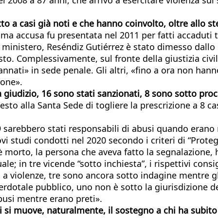
etto a casi già noti e che hanno coinvolto, oltre allo 
rima accusa fu presentata nel 2011 per fatti accaduti t
ministero, Reséndiz Gutiérrez è stato dimesso dallo s
. Complessivamente, sul fronte della giustizia civile
nnati» in sede penale. Gli altri, «fino a ora non hann
ione».
giudizio, 16 sono stati sanzionati, 8 sono sotto proc
hiesto alla Santa Sede di togliere la prescrizione a 8 
 sarebbero stati responsabili di abusi quando erano n
vi studi condotti nel 2020 secondo i criteri di “Proteg
te è morto, la persona che aveva fatto la segnalazione,
e; in tre vicende “sotto inchiesta”, i rispettivi consig
 a violenze, tre sono ancora sotto indagine mentre gl
rdotale pubblico, uno non è sotto la giurisdizione de
usi mentre erano preti».
li si muove, naturalmente, il sostegno a chi ha subito