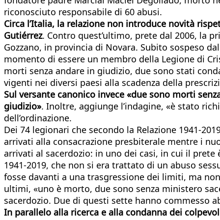
riconosciuto responsabile di 60 abusi.
Circa l’Italia, la relazione non introduce novità risp
Gutiérrez
. Contro quest’ultimo, prete dal 2006, la p
Gozzano, in provincia di Novara. Subito sospeso dal 
momento di essere un membro della Legione di Cristo
morti senza andare in giudizio, due sono stati conda
vigenti nei diversi paesi alla scadenza della prescriz
Sul versante canonico invece «due sono morti senza 
giudizio»
. Inoltre, aggiunge l’indagine, «è stato ric
dell’ordinazione.
Dei 74 legionari che secondo la Relazione 1941-2019
arrivati alla consacrazione presbiterale mentre i nuo
arrivati al sacerdozio: in uno dei casi, in cui il pre
1941-2019, che non si era trattato di un abuso sessual
fosse davanti a una trasgressione dei limiti, ma non
ultimi, «uno è morto, due sono senza ministero sace
sacerdozio. Due di questi sette hanno commesso ab
In parallelo alla ricerca e alla condanna dei colpevo