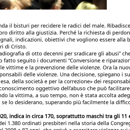
da il bisturi per recidere le radici del male. Ribadis
 loro diritto alla giustizia. Perché la richiesta di p
gnali, indicazioni, obiettivi che vogliono essere all
i di Cristo.
adiografia di otto decenni per sradicare gli abusi” che
nno fatto seguito i documenti “Conversione e riparazio
lle vittime e la prevenzione delle violenze. Ora la nu
sabili delle violenze. Una decisione, spiegano i su
a, della società e per la correzione» dei responsabili.
conoscimento oggettivo dell’abuso che può facilitare
uando la vittima, a suo tempo, non è stata accolta ad
to, se lo desiderano, superando più facilmente la diff
20, indica in circa 170, soprattutto maschi tra gli 11
dei 1.380 ordinati presbiteri nella storia della Congre
008 a 87 anni, che arrivò a esercitare violenza sui suo