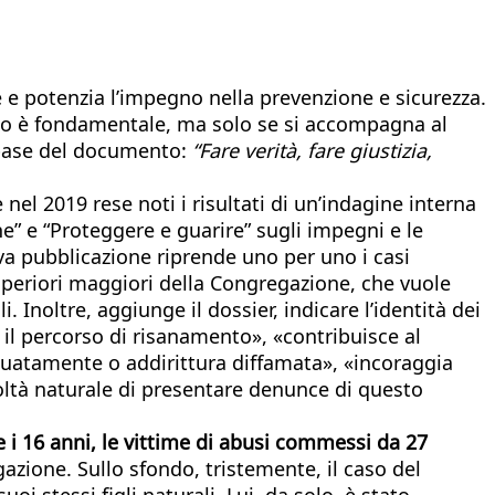
ce e potenzia l’impegno nella prevenzione e sicurezza.
erdono è fondamentale, ma solo se si accompagna al
a base del documento:
“Fare verità, fare giustizia,
 nel 2019 rese noti i risultati di un’indagine interna
ne” e “Proteggere e guarire” sugli impegni e le
ova pubblicazione riprende uno per uno i casi
periori maggiori della Congregazione, che vuole
 Inoltre, aggiunge il dossier, indicare l’identità dei
 il percorso di risanamento», «contribuisce al
eguatamente o addirittura diffamata», «incoraggia
icoltà naturale di presentare denunce di questo
 e i 16 anni, le vittime di abusi commessi da 27
gazione. Sullo sfondo, tristemente, il caso del
i stessi figli naturali. Lui, da solo, è stato