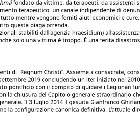
shmá
fondato da vittime, da terapeuti, da assistenti s
mento terapeutico, un canale indipendente di denunci
Il tutto mentre vengono forniti aiuti economici e cure.
contro questa piaga orrenda.
ionali stabiliti dall’agenzia Praesidium) all’assistenz
anche solo una vittima è troppo. È una ferita disastros
enti di “Regnum Christi”. Assieme a consacrate, consa
15 settembre 2019 concludendo un iter iniziato nel 20
ato pontificio con il compito di guidare i Legionari 
 la chiusura del Capitolo generale straordinario che
nerale. Il 3 luglio 2014 il gesuita Gianfranco Ghirla
ne la configurazione canonica definitiva. L’attuale dir