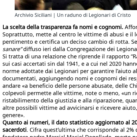
Archivio Siciliani | Un raduno di Legionari di Cristo
La scelta della trasparenza fa nomi e cognomi.
Affon
Soprattutto, mette al centro le vittime di abusi e il
pentimento e certifica un deciso cambio di rotta. Se
sanare”
diffuso ieri dalla Congregazione dei Legionar
Si tratta di una relazione che riprende il rapporto “R
sui casi accertati sin dal 1941, e a cui nel 2020 ha
norme adottate dai Legionari per garantire l’aiuto a
documentati, aggiungendo nomi e cognomi dei respon
andare «a beneficio delle persone abusate, delle Chies
colpevoli permette alle vittime, note o meno, «un ri
ristabilimento della giustizia e alla riparazione, q
altre possibili vittime ad avvicinarsi e ricevere aiu
genere».
Quanto ai numeri, il dato statistico aggiornato al 20
sacerdoti
. Cifra quest’ultima che corrisponde al 2% 
fondatore padre Marcial Maciel Degollado, morto nel 2