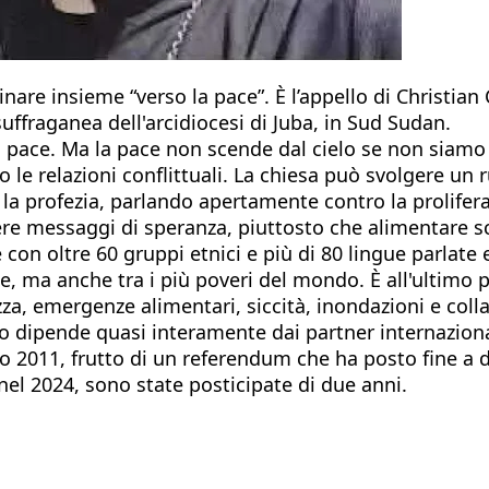
nare insieme “verso la pace”. È l’appello di Christi
uffraganea dell'arcidiocesi di Juba, in Sud Sudan.
a pace. Ma la pace non scende dal cielo se non siamo p
le relazioni conflittuali. La chiesa può svolgere un r
 la profezia, parlando apertamente contro la prolifera
ere messaggi di speranza, piuttosto che alimentare sc
 con oltre 60 gruppi etnici e più di 80 lingue parlate 
ne, ma anche tra i più poveri del mondo. È all'ultimo 
ezza, emergenze alimentari, siccità, inondazioni e co
rio dipende quasi interamente dai partner internazional
io 2011, frutto di un referendum che ha posto fine a 
nel 2024, sono state posticipate di due anni.