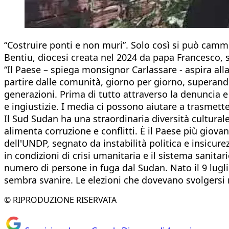
“Costruire ponti e non muri”. Solo così si può cammi
Bentiu, diocesi creata nel 2024 da papa Francesco, s
“Il Paese – spiega monsignor Carlassare - aspira all
partire dalle comunità, giorno per giorno, superando 
generazioni. Prima di tutto attraverso la denuncia e
e ingiustizie. I media ci possono aiutare a trasmett
Il Sud Sudan ha una straordinaria diversità culturale
alimenta corruzione e conflitti. È il Paese più giova
dell'UNDP, segnato da instabilità politica e insicur
in condizioni di crisi umanitaria e il sistema sanita
numero di persone in fuga dal Sudan. Nato il 9 lugl
sembra svanire. Le elezioni che dovevano svolgersi 
© RIPRODUZIONE RISERVATA