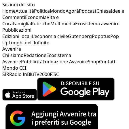
Sezioni del sito
Home
Attualità
Politica
Mondo
Agorà
Podcast
Chiesa
Idee e
Commenti
Economia
Vita e
Cura
Famiglia
Rubriche
Multimedia
Ecosistema avvenire
Pubblicazioni
Edizioni locali
L'economia civile
Gutenberg
Popotus
Pop
Up
Luoghi dell'Infinito
Avvenire
Chi siamo
Redazione
Ecosistema
Avvenire
Pubblicità
Fondazione Avvenire
Shop
Contatti
Mondo CEI
SIR
Radio InBlu
TV2000
FISC