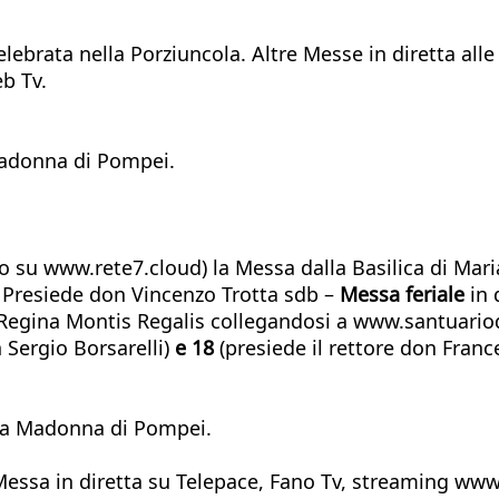
elebrata nella Porziuncola. Altre Messe in diretta all
b Tv.
Madonna di Pompei.
e o su www.rete7.cloud) la Messa dalla Basilica di Mari
- Presiede don Vincenzo Trotta sdb –
Messa feriale
in 
 Regina Montis Regalis collegandosi a www.santuariod
n Sergio Borsarelli)
e 18
(presiede il rettore don Franc
ella Madonna di Pompei.
 Messa in diretta su Telepace, Fano Tv, streaming www