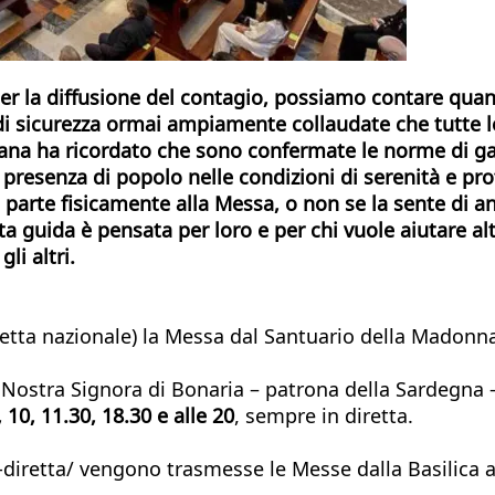
per la diffusione del contagio, possiamo contare qua
di sicurezza ormai ampiamente collaudate che tutte le
timana ha ricordato che sono confermate le norme di g
 presenza di popolo nelle condizioni di serenità e pro
re parte fisicamente alla Messa, o non se la sente di 
esta guida è pensata per loro e per chi vuole aiutare a
li altri.
diretta nazionale) la Messa dal Santuario della Madon
i Nostra Signora di Bonaria – patrona della Sardegna 
, 10, 11.30, 18.30 e alle 20
, sempre in diretta.
-diretta/ vengono trasmesse le Messe dalla Basilica 