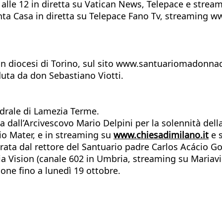
 alle 12 in diretta su Vatican News, Telepace e strea
nta Casa in diretta su Telepace Fano Tv, streaming ww
in diocesi di Torino, sul sito www.santuariomadonnad
duta da don Sebastiano Viotti.
edrale di Lamezia Terme.
 dall’Arcivescovo Mario Delpini per la solennità dell
dio Mater, e in streaming su
www.chiesadimilano.it
e s
rata dal rettore del Santuario padre Carlos Acácio Go
ia Vision (canale 602 in Umbria, streaming su Mariavis
ione fino a lunedì 19 ottobre.