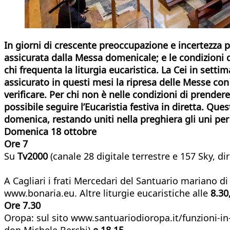
In giorni di crescente preoccupazione e incertezza 
assicurata dalla Messa domenicale; e le condizioni 
chi frequenta la liturgia eucaristica. La Cei in set
assicurato in questi mesi la ripresa delle Messe con
verificare. Per chi non è nelle condizioni di prende
possibile seguire l’Eucaristia festiva in diretta. Qu
domenica, restando uniti nella preghiera gli uni per g
Domenica 18 ottobre
Ore 7
Su
Tv2000
(canale 28 digitale terrestre e 157 Sky, 
A Cagliari i frati Mercedari del Santuario mariano d
www.bonaria.eu. Altre liturgie eucaristiche alle
8.30
Ore 7.30
Oropa: sul sito www.santuariodioropa.it/funzioni-in
don Michele Berchi)
e 18.15.