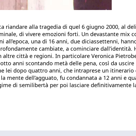
ica riandare alla tragedia di quel 6 giugno 2000, al 
minale, di vivere emozioni forti. Un devastante mix c
ni all’epoca, una di 16 anni, due diciassettenni, hann
 profondamente cambiate, a cominciare dall’identità.
 altre città e regioni. In particolare Veronica Pietro
 otto anni scontando metà delle pena, così da uscire 
he lei dopo quattro anni, che intraprese un itinerar
 la mente dell’agguato, fu condannata a 12 anni e qu
ime di semilibertà per poi lasciare definitivamente la