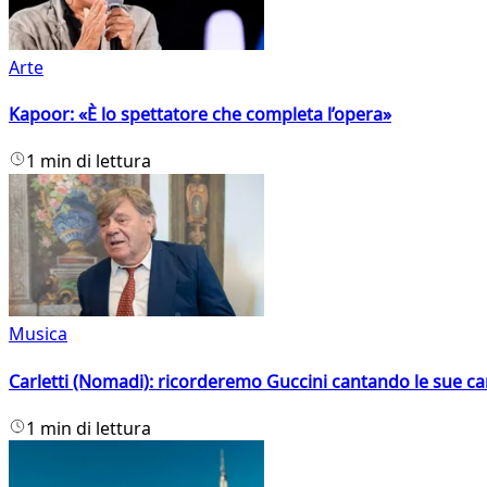
Arte
Kapoor: «È lo spettatore che completa l’opera»
1 min di lettura
Musica
Carletti (Nomadi): ricorderemo Guccini cantando le sue ca
1 min di lettura