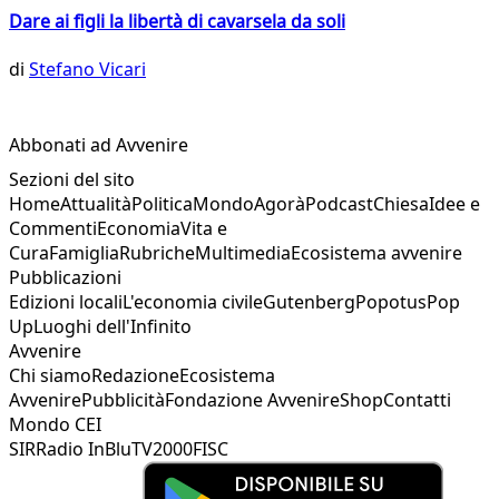
Dare ai figli la libertà di cavarsela da soli
di
Stefano Vicari
Abbonati ad Avvenire
Sezioni del sito
Home
Attualità
Politica
Mondo
Agorà
Podcast
Chiesa
Idee e
Commenti
Economia
Vita e
Cura
Famiglia
Rubriche
Multimedia
Ecosistema avvenire
Pubblicazioni
Edizioni locali
L'economia civile
Gutenberg
Popotus
Pop
Up
Luoghi dell'Infinito
Avvenire
Chi siamo
Redazione
Ecosistema
Avvenire
Pubblicità
Fondazione Avvenire
Shop
Contatti
Mondo CEI
SIR
Radio InBlu
TV2000
FISC