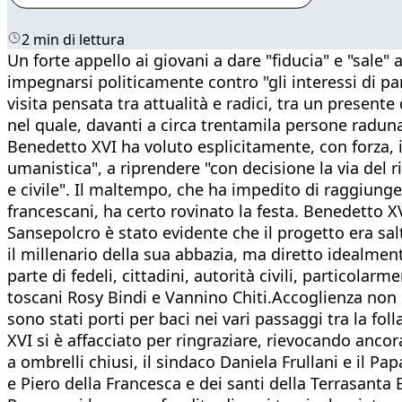
2 min di lettura
Un forte appello ai giovani a dare "fiducia" e "sale" 
impegnarsi politicamente contro "gli interessi di p
visita pensata tra attualità e radici, tra un presente 
nel quale, davanti a circa trentamila persone raduna
Benedetto XVI ha voluto esplicitamente, con forza, i
umanistica", a riprendere "con decisione la via del
e civile". Il maltempo, che ha impedito di raggiunger
francescani, ha certo rovinato la festa. Benedetto X
Sansepolcro è stato evidente che il progetto era sa
il millenario della sua abbazia, ma diretto idealment
parte di fedeli, cittadini, autorità civili, particol
toscani Rosy Bindi e Vannino Chiti.Accoglienza non s
sono stati porti per baci nei vari passaggi tra la fo
XVI si è affacciato per ringraziare, rievocando anco
a ombrelli chiusi, il sindaco Daniela Frullani e il Pap
e Piero della Francesca e dei santi della Terrasanta 