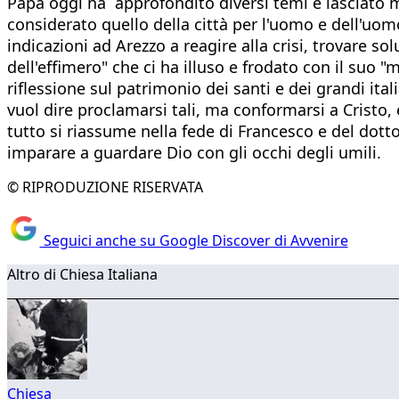
Papa oggi ha approfondito diversi temi e lasciato mo
considerato quello della città per l'uomo e dell'uo
indicazioni ad Arezzo a reagire alla crisi, trovare so
dell'effimero" che ci ha illuso e frodato con il suo 
riflessione sul patrimonio dei santi e dei grandi ita
vuol dire proclamarsi tali, ma conformarsi a Cristo, e
tutto si riassume nella fede di Francesco e del dott
imparare a guardare Dio con gli occhi degli umili.
© RIPRODUZIONE RISERVATA
Seguici anche su Google Discover di Avvenire
Altro di Chiesa Italiana
Chiesa