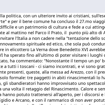
alla politica, con un ulteriore invito ai cristiani, sul
arte" e per il bene comune ha concluso il 27.mo viagg
difficile e un patrimonio di cultura e fede a cui atting
te al mattino nel Parco il Prato, il punto più alto di
nvitare l'Italia a non cadere nella "tentazione dello 
 rinnovamento spirituale ed etico, che sola può condu
e in elicottero La Verna dove Benedetto XVI avrebbe in
VI ha sperato fino all'ultimo di poter visitare i luog
ltato, ha commentato: "Nonostante il tempo un po' bru
e a tutti i toscani - ci siamo incontrati, e vi sono gr
armente presenti, queste, alla messa ad Arezzo, con il 
olo formale: tre paggetti in abiti rinascimentali lo h
lla, gli sbandieratori hanno improvvisato uno spettaco
ra una volta il retaggio del Rinascimento. Calore e se
a hanno potuto trattenersi all'aperto, per i discorsi e 
Egidio e Arcano, e con il rammarico di non aver potuto