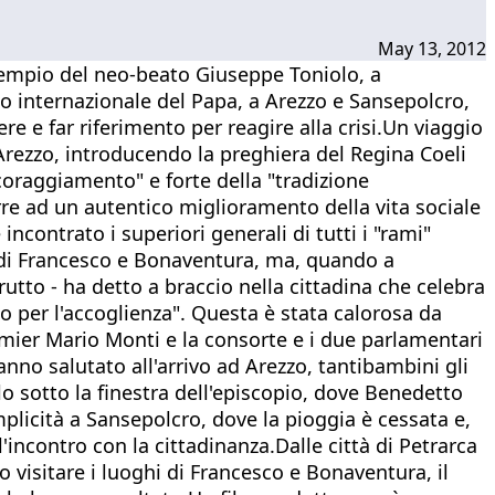
May 13, 2012
l'esempio del neo-beato Giuseppe Toniolo, a
io internazionale del Papa, a Arezzo e Sansepolcro,
ere e far riferimento per reagire alla crisi.Un viaggio
 Arezzo, introducendo la preghiera del Regina Coeli
scoraggiamento" e forte della "tradizione
rre ad un autentico miglioramento della vita sociale
contrato i superiori generali di tutti i "rami"
hi di Francesco e Bonaventura, ma, quando a
tto - ha detto a braccio nella cittadina che celebra
ato per l'accoglienza". Questa è stata calorosa da
premier Mario Monti e la consorte e i due parlamentari
anno salutato all'arrivo ad Arezzo, tantibambini gli
lo sotto la finestra dell'episcopio, dove Benedetto
mplicità a Sansepolcro, dove la pioggia è cessata e,
l'incontro con la cittadinanza.Dalle città di Petrarca
 visitare i luoghi di Francesco e Bonaventura, il