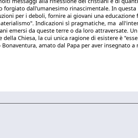
lti messaggi alla riflessione dei cristiani e di quan
mo forgiato dall'umanesimo rinascimentale. In questa
luzioni per i deboli, fornire ai giovani una educazione
"materialismo". Indicazioni sì pragmatiche, ma all'int
liani emersi da queste terre o da loro attraversate. Un
 della Chiesa, la cui unica ragione di esistere è "esse
o Bonaventura, amato dal Papa per aver insegnato a me