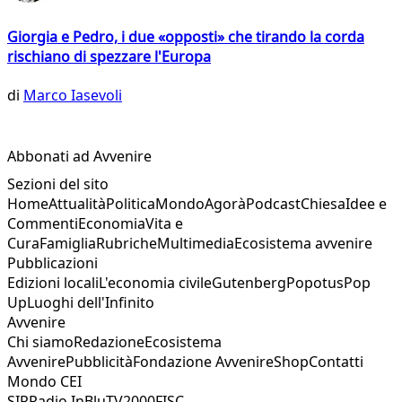
Giorgia e Pedro, i due «opposti» che tirando la corda
rischiano di spezzare l'Europa
di
Marco Iasevoli
Abbonati ad Avvenire
Sezioni del sito
Home
Attualità
Politica
Mondo
Agorà
Podcast
Chiesa
Idee e
Commenti
Economia
Vita e
Cura
Famiglia
Rubriche
Multimedia
Ecosistema avvenire
Pubblicazioni
Edizioni locali
L'economia civile
Gutenberg
Popotus
Pop
Up
Luoghi dell'Infinito
Avvenire
Chi siamo
Redazione
Ecosistema
Avvenire
Pubblicità
Fondazione Avvenire
Shop
Contatti
Mondo CEI
SIR
Radio InBlu
TV2000
FISC