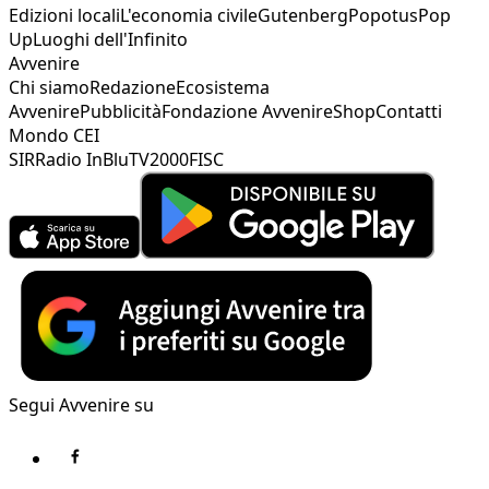
Edizioni locali
L'economia civile
Gutenberg
Popotus
Pop
Up
Luoghi dell'Infinito
Avvenire
Chi siamo
Redazione
Ecosistema
Avvenire
Pubblicità
Fondazione Avvenire
Shop
Contatti
Mondo CEI
SIR
Radio InBlu
TV2000
FISC
Segui Avvenire su