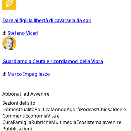
Dare ai figli la libertà di cavarsela da soli
di
Stefano Vicari
Guardiamo a Ceuta e ricordiamoci della Vlora
di
Marco Impagliazzo
Abbonati ad Avvenire
Sezioni del sito
Home
Attualità
Politica
Mondo
Agorà
Podcast
Chiesa
Idee e
Commenti
Economia
Vita e
Cura
Famiglia
Rubriche
Multimedia
Ecosistema avvenire
Pubblicazioni