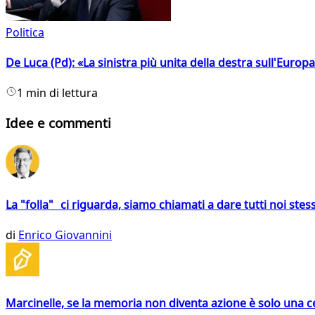
Politica
De Luca (Pd): «La sinistra più unita della destra sull'Europ
1 min di lettura
Idee e commenti
La "folla" ci riguarda, siamo chiamati a dare tutti noi stess
di
Enrico Giovannini
Marcinelle, se la memoria non diventa azione è solo una 