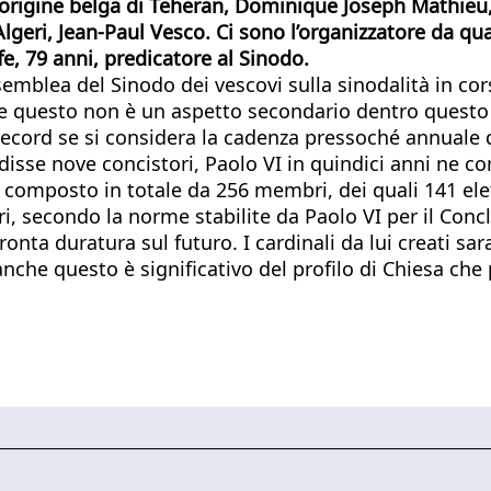
 origine belga di Teheran, Dominique Joseph Mathieu, c
lgeri, Jean-Paul Vesco. Ci sono l’organizzatore da qua
, 79 anni, predicatore al Sinodo.
semblea del Sinodo dei vescovi sulla sinodalità in cor
he questo non è un aspetto secondario dentro questo
 record se si considera la cadenza pressoché annuale d
disse nove concistori, Paolo VI in quindici anni ne co
o, composto in totale da 256 membri, dei quali 141 ele
tori, secondo la norme stabilite da Paolo VI per il Co
onta duratura sul futuro. I cardinali da lui creati sar
anche questo è significativo del profilo di Chiesa ch