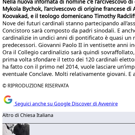
Nella nuova infornata di nomine c’è l’arcivescovo di
Mykola Bychok, l’arcivescovo di origine francese di A
Koovakad, e il teologo domenicano Timothy Radcliffe
Nove dei futuri cardinali stanno partecipando all’as
Concistoro sarà composto da padri sinodali. E anc
cardinalizie in undici anni di pontificato è quasi un
predecessori. Giovanni Paolo II in ventisette anni in
Ora il Collegio cardinalizio sarà quindi sovraffollat
prima volta sfondare il tetto dei 120 cardinali elet
ha fatto con il primo nel 2014, vuole lasciare un’impr
eventuale Conclave. Molti relativamente giovani. E 
© RIPRODUZIONE RISERVATA
Seguici anche su Google Discover di Avvenire
Altro di Chiesa Italiana