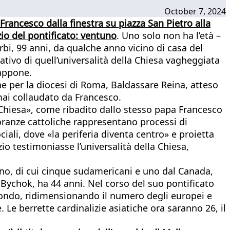
October 7, 2024
 Francesco dalla finestra su piazza San Pietro alla
zio del pontificato: ventuno
. Uno solo non ha l’età –
rbi, 99 anni, da qualche anno vicino di casa del
tivo di quell’universalità della Chiesa vagheggiata
iappone.
iane per la diocesi di Roma, Baldassare Reina, atteso
mai collaudato da Francesco.
 Chiesa», come ribadito dallo stesso papa Francesco
noranze cattoliche rappresentano processi di
ciali, dove «la periferia diventa centro» e proietta
zio testimoniasse l’universalità della Chiesa,
icano, di cui cinque sudamericani e uno dal Canada,
a Bychok, ha 44 anni. Nel corso del suo pontificato
 mondo, ridimensionando il numero degli europei e
 Le berrette cardinalizie asiatiche ora saranno 26, il