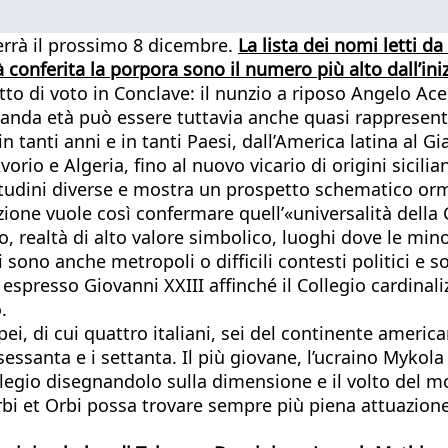
terrà il prossimo 8 dicembre.
La lista dei nomi letti da
 conferita la porpora sono il numero più alto dall’ini
tto di voto in Conclave: il nunzio a riposo Angelo Ace
randa età può essere tuttavia anche quasi rappresenta
tanti anni e in tanti Paesi, dall’America latina al G
vorio e Algeria, fino al nuovo vicario di origini sicil
titudini diverse e mostra un prospetto schematico or
zione vuole così confermare quell’«universalità della
o, realtà di alto valore simbolico, luoghi dove le mi
 sono anche metropoli o difficili contesti politici e so
 espresso Giovanni XXIII affinché il Collegio cardinali
.
pei, di cui quattro italiani, sei del continente amer
 sessanta e i settanta. Il più giovane, l’ucraino Mykol
Collegio disegnandolo sulla dimensione e il volto del
rbi et Orbi possa trovare sempre più piena attuazione.