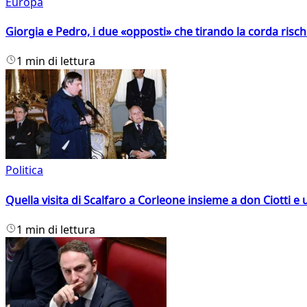
Europa
Giorgia e Pedro, i due «opposti» che tirando la corda risc
1 min di lettura
Politica
Quella visita di Scalfaro a Corleone insieme a don Ciotti e u
1 min di lettura