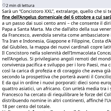
2 min di lettura
Sarà un “Concistoro XXL”, extralarge, quello che si 
fine dell’Angelus domenicale del 6 ottobre a cui sarà
a un passo dai suoi cento anni – che consente il diri
Papa a Santa Marta. Ma che dall’alto della sua vene
da Francesco, avendola servita come ambasciatore in 
Tra Iran e Indonesia, Giappone e Filippine, Costa d’A
dal Giubileo, la mappa dei nuovi cardinali copre la
Il Concistoro nella solennità dell’Immacolata Conce
nell’Angelus. Si privilegiano angoli remoti del mond
convivenza pacifica e sviluppo per i loro Paesi, ma ci
così la carica di profezia e di coraggio che aveva già
secondo la prospettiva che porterà avanti il Concilio
E da qui in ordine i nuovi porporati: dieci sono euro
quattro asiatici, un africano. Con un’età media tra i
Francesco ha cercato di riequilibrare le forze del 
distribuendo nomine in altri continenti, affinché l’U
18 per cento del totale.