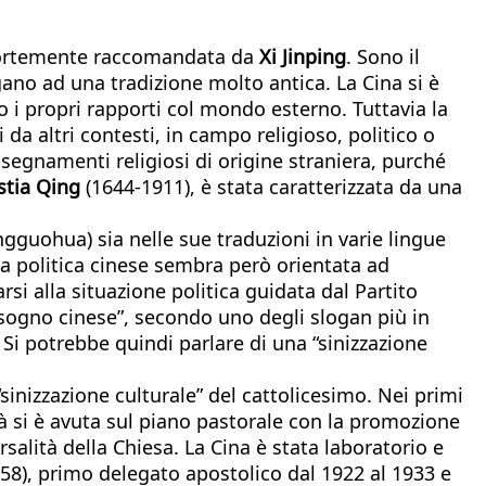
a, fortemente raccomandata da
Xi Jinping
. Sono il
egano ad una tradizione molto antica. La Cina si è
o i propri rapporti col mondo esterno. Tuttavia la
 da altri contesti, in campo religioso, politico o
nsegnamenti religiosi di origine straniera, purché
stia Qing
(1644-1911), è stata caratterizzata da una
ngguohua) sia nelle sue traduzioni in varie lingue
nza politica cinese sembra però orientata ad
si alla situazione politica guidata dal Partito
el “sogno cinese”, secondo uno degli slogan più in
. Si potrebbe quindi parlare di una “sinizzazione
“sinizzazione culturale” del cattolicesimo. Nei primi
tà si è avuta sul piano pastorale con la promozione
rsalità della Chiesa. La Cina è stata laboratorio e
958), primo delegato apostolico dal 1922 al 1933 e