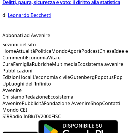
Delitti, paura, sicurezza e voto: il diritto alla statistica
di
Leonardo Becchetti
Abbonati ad Avvenire
Sezioni del sito
Home
Attualità
Politica
Mondo
Agorà
Podcast
Chiesa
Idee e
Commenti
Economia
Vita e
Cura
Famiglia
Rubriche
Multimedia
Ecosistema avvenire
Pubblicazioni
Edizioni locali
L'economia civile
Gutenberg
Popotus
Pop
Up
Luoghi dell'Infinito
Avvenire
Chi siamo
Redazione
Ecosistema
Avvenire
Pubblicità
Fondazione Avvenire
Shop
Contatti
Mondo CEI
SIR
Radio InBlu
TV2000
FISC