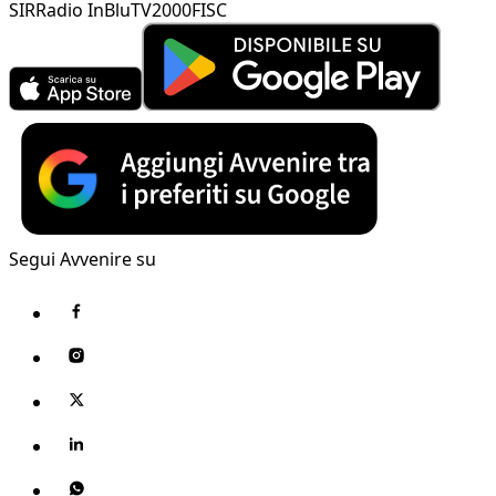
SIR
Radio InBlu
TV2000
FISC
Segui Avvenire su