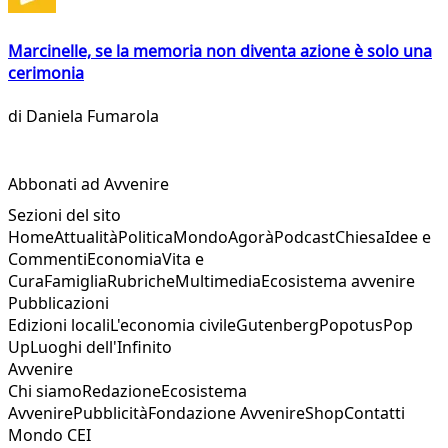
Marcinelle, se la memoria non diventa azione è solo una
cerimonia
di
Daniela Fumarola
Abbonati ad Avvenire
Sezioni del sito
Home
Attualità
Politica
Mondo
Agorà
Podcast
Chiesa
Idee e
Commenti
Economia
Vita e
Cura
Famiglia
Rubriche
Multimedia
Ecosistema avvenire
Pubblicazioni
Edizioni locali
L'economia civile
Gutenberg
Popotus
Pop
Up
Luoghi dell'Infinito
Avvenire
Chi siamo
Redazione
Ecosistema
Avvenire
Pubblicità
Fondazione Avvenire
Shop
Contatti
Mondo CEI