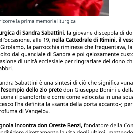
 ricorre la prima memoria liturgica
rgica di Sandra Sabattini,
la giovane discepola di do
ll’occasione, alle 19,
nella Cattedrale di Rimini, il v
Girolamo, la parrocchia riminese che frequentava, la 
ccolto dal guanciale di Sandra e poi gelosamente cust
sione di unità ecclesiale per ringraziare del dono ch
abbri.
ndra Sabattini è una sintesi di ciò che significa «un
ll’esempio dello zio prete
don Giuseppe Bonini e della 
uona il pianoforte e corre come velocista in una squa
esco l’ha definita la «santa della porta accanto»; per 
 profuma di Vangelo».
gnola incontra don Oreste Benzi,
fondatore della Com
ndividere direttamente la vita degli ultimi, mettendo 