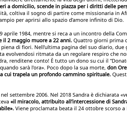
ri a domicilio, scende in piazza per i diritti delle per
tà, coltiva il sogno di partire come missionaria in Af
io per aprirsi allo spazio d’amore infinito di Dio.
29 aprile 1984, mentre si reca a un incontro della Co
 e il 2 maggio muore a 22 anni.
Quattro giorni prima d
piena di fiori. Nell’ultima pagina del suo diario, due 
a evolvendosi ritmata da un regolare respiro che non
ra, renditene conto! È tutto un dono su cui il “Dona
r quando sarà l’ora». Poco dopo la sua morte,
don Ores
i da cui trapela un profondo cammino spirituale.
Questi
 nel settembre 2006. Nel 2018 Sandra è dichiarata «v
sceva
«il miracolo, attribuito all’intercessione di San
abile».
Viene proclamata beata il 24 ottobre scorso a 