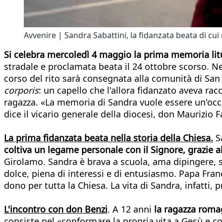
Avvenire | Sandra Sabattini, la fidanzata beata di cui
Si celebra mercoledì 4 maggio la prima memoria litu
stradale e proclamata beata il 24 ottobre scorso. Ne
corso del rito sarà consegnata alla comunità di San 
corporis
: un capello che l'allora fidanzato aveva ra
ragazza. «La memoria di Sandra vuole essere un'occa
dice il vicario generale della diocesi, don Maurizio F
La prima fidanzata beata nella storia della Chiesa.
Sa
coltiva un legame personale con il Signore, grazie a
Girolamo. Sandra è brava a scuola, ama dipingere, s
dolce, piena di interessi e di entusiasmo. Papa Franc
dono per tutta la Chiesa. La vita di Sandra, infatti,
L'incontro con don Benzi
. A 12 anni
la ragazza roma
consiste nel «conformare la propria vita a Gesù e co