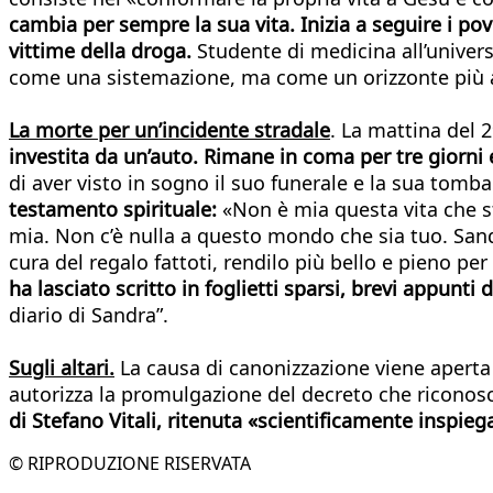
cambia per sempre la sua vita. Inizia a seguire i pove
vittime della droga.
Studente di medicina all’universi
come una sistemazione, ma come un orizzonte più amp
La morte per un’incidente stradale
. La mattina del 
investita da un’auto. Rimane in coma per tre giorni
di aver visto in sogno il suo funerale e la sua tomba 
testamento spirituale:
«Non è mia questa vita che st
mia. Non c’è nulla a questo mondo che sia tuo. Sand
cura del regalo fattoti, rendilo più bello e pieno pe
ha lasciato scritto in foglietti sparsi, brevi appunt
diario di Sandra”.
Sugli altari.
La causa di canonizzazione viene aperta
autorizza la promulgazione del decreto che ricono
di Stefano Vitali, ritenuta «scientificamente inspieg
© RIPRODUZIONE RISERVATA