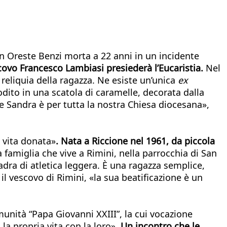
n Oreste Benzi morta a 22 anni in un incidente
escovo Francesco Lambiasi presiederà l’Eucaristia.
Nel
reliquia della ragazza. Ne esiste un’unica
ex
odito in una scatola di caramelle, decorata dalla
e Sandra è per tutta la nostra Chiesa diocesana»,
a vita donata»
. Nata a Riccione nel 1961, da piccola
famiglia che vive a Rimini, nella parrocchia di San
dra di atletica leggera. È una ragazza semplice,
il vescovo di Rimini, «la sua beatificazione è un
unità “Papa Giovanni XXIII”, la cui vocazione
la propria vita con la loro».
Un incontro che le