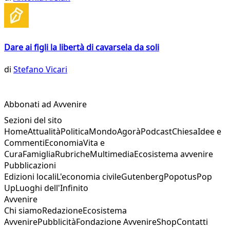
Dare ai figli la libertà di cavarsela da soli
di
Stefano Vicari
Abbonati ad Avvenire
Sezioni del sito
Home
Attualità
Politica
Mondo
Agorà
Podcast
Chiesa
Idee e
Commenti
Economia
Vita e
Cura
Famiglia
Rubriche
Multimedia
Ecosistema avvenire
Pubblicazioni
Edizioni locali
L'economia civile
Gutenberg
Popotus
Pop
Up
Luoghi dell'Infinito
Avvenire
Chi siamo
Redazione
Ecosistema
Avvenire
Pubblicità
Fondazione Avvenire
Shop
Contatti