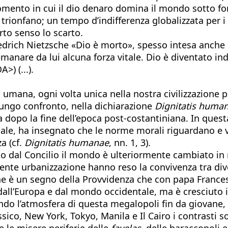
momento in cui il dio denaro domina il mondo sotto f
o trionfano; un tempo d’indifferenza globalizzata per i
erto senso lo scarto.
 Friedrich Nietzsche «Dio è morto», spesso intesa anch
manare da lui alcuna forza vitale. Dio è diventato ind
) (...).
a umana, ogni volta unica nella nostra civilizzazion
n lungo confronto, nella dichiarazione
Dignitatis huma
a dopo la fine dell’epoca post-costantiniana. In ques
ale, ha insegnato che le norme morali riguardano e v
a (cf.
Dignitatis humanae
, nn. 1, 3).
so dal Concilio il mondo è ulteriormente cambiato in
cente urbanizzazione hanno reso la convivenza tra dive
ne è un segno della Provvidenza che con papa Francesc
dall’Europa e dal mondo occidentale, ma è cresciuto i
do l’atmosfera di questa megalopoli fin da giovane, i
ico, New York, Tokyo, Manila e Il Cairo i contrasti son
 e le misere periferie delle
favelas
, delle baraccopoli 