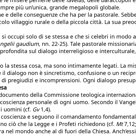
mpre più un’unica, grande megalopoli globale.
e e delle conseguenze che ha per la pastorale. Sebbe
colo villaggio rurale o della piccola città. La sua preo
si occupi solo di se stessa e che si celebri in modo
ngelii gaudium
, nn. 22-25). Tale pastorale missionari
 approfondita sul dialogo interreligioso e intercultur
o la stessa cosa, ma sono intimamente legati. La mis
e il dialogo non è sincretismo, confusione o un reci
 di pregiudizi e incomprensioni. Ogni dialogo pres
esa
n documento della Commissione teologica internazion
 la coscienza personale di ogni uomo. Secondo il Vange
li uomini (cf.
Gv
1,4).
oro coscienza e seguono il comandamento fondamentale
no ciò che la Legge e i Profeti richiedono (cf.
Mt
7,12;
ra nel mondo anche al di fuori della Chiesa. Anch’essi