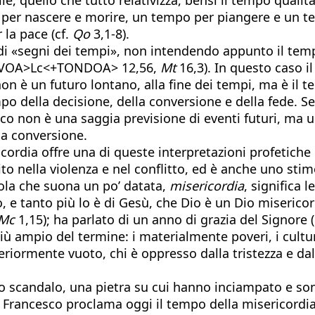
per nascere e morire, un tempo per piangere e un t
la pace (cf.
Qo
3,1-8).
la di «segni dei tempi», non intendendo appunto il te
ORSIVOA>Lc<+TONDOA> 12,56,
Mt
16,3). In questo caso 
n è un futuro lontano, alla fine dei tempi, ma è il te
tempo della decisione, della conversione e della fede.
tico non è una saggia previsione di eventi futuri, ma 
lla conversione.
rdia offre una di queste interpretazioni profetiche 
o nella violenza e nel conflitto, ed è anche uno stimo
arola che suona un po’ datata,
misericordia
, significa 
, e tanto più lo è di Gesù, che Dio è un Dio miserico
Mc
1,15); ha parlato di un anno di grazia del Signore (
o più ampio del termine: i materialmente poveri, i cu
riormente vuoto, chi è oppresso dalla tristezza e dall
 scandalo, una pietra su cui hanno inciampato e son
 Francesco proclama oggi il tempo della misericordia 