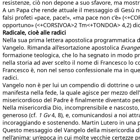
resistenze, ciò non depone a suo sfavore, ma mostra
A un Papa che rende attuale il messaggio di Gesù no
falsi profeti «pace, pace!», «ma pace non c’è» (<
opportuno» (<+CORSIVOA>2 Tm<+TONDOA> 4,2) dice qu
Radicale, cioè alle radici
Nella sua prima lettera apostolica programmatica 
Vangelo. Rimanda all’esortazione apostolica
Evangel
formazione teologica, che lo ha segnato in modo prof
nella storia ad aver scelto il nome di Francesco lo c
Francesco è, non nel senso confessionale ma in quel
radici.
Vangelo non è per lui un compendio di dottrine o u
manifesta nella fede, la quale agisce per mezzo dell
misericordioso del Padre è finalmente diventato per 
Nella misericordia Dio, incomprensibile e nascosto, 
generoso (cf.
1 Gv
4, 8), e, comunicandosi a noi att
incoraggiando e sostenendo. Martin Lutero in una p
Questo messaggio del Vangelo della misericordia di
nell’anima; un’epoca in cui molte vecchie certezze pr