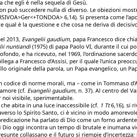
 che egli è nella sequela di Gesù.
n può succedere nulla di diverso. Le obiezioni mostr
+CORSIVOA>Ger<+TONDOA> 6,14). Si presenta come l’a
al è la questione e che cosa ne deriva di decisivo 
del 2013,
Evangelii gaudium
, papa Francesco dice chi
ii nuntiandi
(1975) di papa Paolo VI, durante il cui p
ondo, e ha ricevuto, nel 1969, l’ordinazione sacerdota
ollega a Francesco d’Assisi, per il quale l’unica preoc
lo originale della parola, un Papa evangelico, un Pap
n codice di norme morali, ma – come in Tommaso d’Aqu
’amore (cf.
Evangelii gaudium
, n. 37). Al centro del V
noi visibile, sperimentabile.
che abita in una luce inaccessibile (cf.
1 Tt
6,16), si 
raverso lo Spirito Santo, ci è vicino in modo amorev
redicazione ha parlato di Dio come un forno ardente
 Dio oggi incontra un tempo di brutale e inumana vio
esunte collassano e il futuro si riempie d’incertezza;