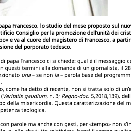
i papa Francesco, lo studio del mese proposto sul nu
ficio Consiglio per la promozione dell’unità dei cristi
o» e va al cuore del magistero di Francesco, a partir
ssione del porporato tedesco.
di papa Francesco ci si chiede: qual è il messaggio ce
n questi termini alla domanda di un giornalista, il 2
enzionato
una
– se non
la
– parola base del programma 
.
, come ha detto di recente, non si tratta solo di un’
 (
Veritatis gaudium
, n. 3;
Regno
-doc
. 5,2018,139), de
o della misericordia. Questa caratterizzazione del 
petenza teologica.
o con parole ma anche con gesti, per «tempo» non s’i
abile, quello che tutto relativizza, bensì il tempo qua