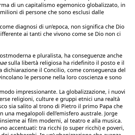
orma di un capitalismo egemonico globalizzato, in
 milioni di persone che sono esclusi dalle
e come diagnosi di un’epoca, non significa che Dio
ifferente ai tanti che vivono come se Dio non ci
e postmoderna e pluralista, ha conseguenze anche
nae
sulla libertà religiosa ha ridefinito il posto e il
ta dichiarazione il Concilio, come conseguenza del
incolano le persone nella loro coscienza e sono
 modo impressionante. La globalizzazione, i nuovi
rse religioni, culture e gruppi etnici una realtà
o sia salito al trono di Pietro il primo Papa che
n una megalopoli dell’emisfero australe. Jorge
nsieme ai film moderni, al teatro e alla musica.
o accentuati: tra ricchi (o super ricchi) e poveri,
e dei sobborghi. In un’urbanizzazione che avanza