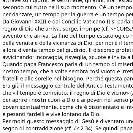
secondo cui tutto ha il suo momento. C’è un tempo 
per danzare, un tempo per la guerra e un tempo per 
Da Giovanni XXIII e dal Concilio Vaticano II si par
regno di Dio che arriva, sorge, irrompe (cf. <+C
avvento che arriva. La fine del tempo escatologico no
della venuta e della vicinanza di Dio, per noi è il 
allora diventa tempo del giudizio. Il discorso profe
avvicinando; incoraggia, risveglia, scuote e invita a
Quando papa Francesco parla di un tempo di miserico
nostro tempo, che a volte sembra così vuoto e irretit
fratelli e alle sorelle nel bisogno. Perché questa p
Era già il messaggio centrale dell’Antico Testamento
che «il tempo è compiuto, il regno di Dio è vicino» (
per aprire i nostri cuori a Dio e ai poveri nel sens
poveri spiritualmente, come chi è disorientato e inte
e pesanti fardelli e vive lontano da Dio.
Per molti questo messaggio di Gesù è diventato uno
segno di contraddizione (cf.
Lc
2,34). Se quindi papa