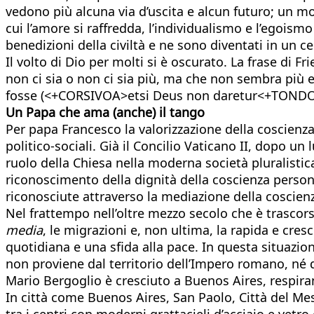
vedono più alcuna via d’uscita e alcun futuro; un 
cui l’amore si raffredda, l’individualismo e l’egoism
benedizioni della civiltà e ne sono diventati in un c
Il volto di Dio per molti si è oscurato. La frase di
non ci sia o non ci sia più, ma che non sembra più e
fosse (<+CORSIVOA>etsi Deus non daretur<+TONDOA>
Un Papa che ama (anche) il tango
Per papa Francesco la valorizzazione della coscienz
politico-sociali. Già il Concilio Vaticano II, dopo u
ruolo della Chiesa nella moderna società pluralistic
riconoscimento della dignità della coscienza person
riconosciute attraverso la mediazione della coscienz
Nel frattempo nell’oltre mezzo secolo che è trascor
media
, le migrazioni e, non ultima, la rapida e cres
quotidiana e una sfida alla pace. In questa situazio
non proviene dal territorio dell’Impero romano, né 
Mario Bergoglio è cresciuto a Buenos Aires, respiran
In città come Buenos Aires, San Paolo, Città del Mess
tra i centri con moderni grattacieli d’acciaio e vetro