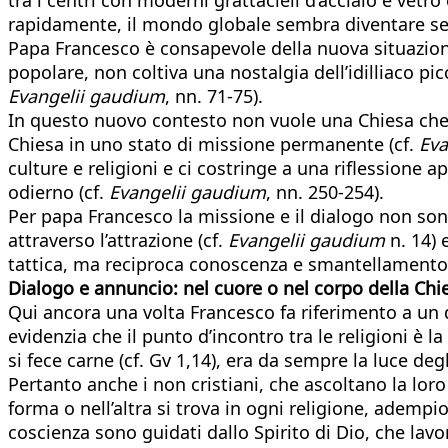
rapidamente, il mondo globale sembra diventare se
Papa Francesco è consapevole della nuova situazion
popolare, non coltiva una nostalgia dell’idilliaco pic
Evangelii gaudium
, nn. 71-75).
In questo nuovo contesto non vuole una Chiesa che 
Chiesa in uno stato di missione permanente (cf.
Eva
culture e religioni e ci costringe a una riflessione
odierno (cf.
Evangelii gaudium
, nn. 250-254).
Per papa Francesco la missione e il dialogo non son
attraverso l’attrazione (cf.
Evangelii gaudium
n. 14) 
tattica, ma reciproca conoscenza e smantellamento
Dialogo e annuncio: nel cuore o nel corpo della Chi
Qui ancora una volta Francesco fa riferimento a u
evidenzia che il punto d’incontro tra le religioni è
si fece carne (cf. Gv 1,14), era da sempre la luce deg
Pertanto anche i non cristiani, che ascoltano la l
forma o nell’altra si trova in ogni religione, adempio
coscienza sono guidati dallo Spirito di Dio, che lavo