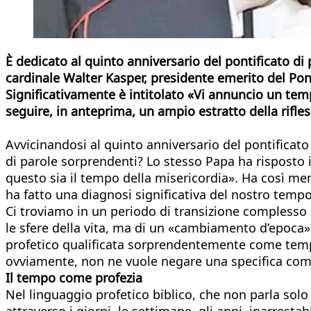
È dedicato al quinto anniversario del pontificato d
cardinale Walter Kasper, presidente emerito del Ponti
Significativamente è intitolato «Vi annuncio un temp
seguire, in anteprima, un ampio estratto della rifle
Avvicinandosi al quinto anniversario del pontificato 
di parole sorprendenti? Lo stesso Papa ha risposto i
questo sia il tempo della misericordia». Ha così m
ha fatto una diagnosi significativa del nostro tempo
Ci troviamo in un periodo di transizione complesso o
le sfere della vita, ma di un «cambiamento d’epoca»
profetico qualificata sorprendentemente come temp
ovviamente, non ne vuole negare una specifica com
Il tempo come profezia
Nel linguaggio profetico biblico, che non parla sol
attraverso i giorni, le settimane, gli anni, inarrest