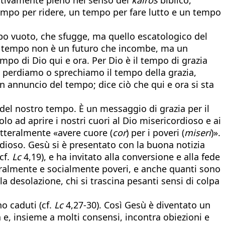
empo per ridere, un tempo per fare lutto e un tempo
mpo vuoto, che sfugge, ma quello escatologico del
il tempo non è un futuro che incombe, ma un
mpo di Dio qui e ora. Per Dio è il tempo di grazia
 Se perdiamo o sprechiamo il tempo della grazia,
un annuncio del tempo; dice ciò che qui e ora si sta
del nostro tempo. È un messaggio di grazia per il
lo ad aprire i nostri cuori al Dio misericordioso e ai
letteralmente «avere cuore (
cor
) per i poveri (
miseri
)».
rdioso. Gesù si è presentato con la buona notizia
cf.
Lc
4,19), e ha invitato alla conversione e alla fede
lturalmente e socialmente poveri, e anche quanti sono
a desolazione, chi si trascina pesanti sensi di colpa
o caduti (cf.
Lc
4,27-30). Così Gesù è diventato un
e, insieme a molti consensi, incontra obiezioni e