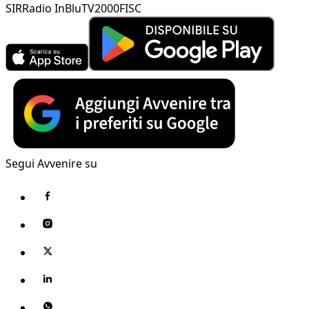
SIR
Radio InBlu
TV2000
FISC
Segui Avvenire su