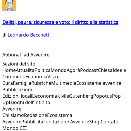
Delitti, paura, sicurezza e voto: il diritto alla statistica
di
Leonardo Becchetti
Abbonati ad Avvenire
Sezioni del sito
Home
Attualità
Politica
Mondo
Agorà
Podcast
Chiesa
Idee e
Commenti
Economia
Vita e
Cura
Famiglia
Rubriche
Multimedia
Ecosistema avvenire
Pubblicazioni
Edizioni locali
L'economia civile
Gutenberg
Popotus
Pop
Up
Luoghi dell'Infinito
Avvenire
Chi siamo
Redazione
Ecosistema
Avvenire
Pubblicità
Fondazione Avvenire
Shop
Contatti
Mondo CEI