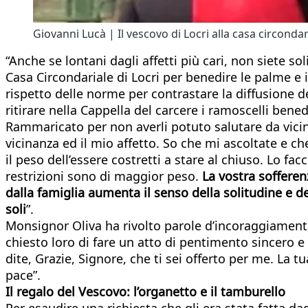
Giovanni Lucà | Il vescovo di Locri alla casa circondar
“Anche se lontani dagli affetti più cari, non siete 
Casa Circondariale di Locri per benedire le palme e 
rispetto delle norme per contrastare la diffusione
ritirare nella Cappella del carcere i ramoscelli bened
Rammaricato per non averli potuto salutare da vicino
vicinanza ed il mio affetto. So che mi ascoltate e c
il peso dell’essere costretti a stare al chiuso. Lo fa
restrizioni sono di maggior peso.
La vostra soffere
dalla famiglia aumenta il senso della solitudine e
soli
”.
Monsignor Oliva ha rivolto parole d’incoraggiamento
chiesto loro di fare un atto di pentimento sincero e
dite, Grazie, Signore, che ti sei offerto per me. La 
pace”.
Il regalo del Vescovo: l’organetto e il tamburello
Per esaudire una richiesta che gli era stata fatta da