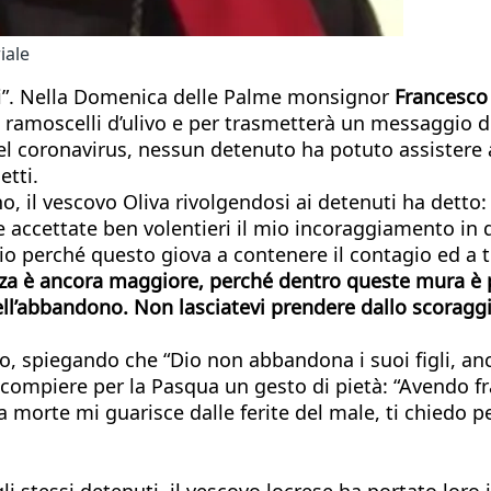
iale
soli”. Nella Domenica delle Palme monsignor
Francesco 
i ramoscelli d’ulivo e per trasmetterà un messaggio di
 del coronavirus, nessun detenuto ha potuto assister
etti.
, il vescovo Oliva rivolgendosi ai detenuti ha detto: 
he accettate ben volentieri il mio incoraggiamento in
ccio perché questo giova a contenere il contagio ed a tu
nza è ancora maggiore, perché dentro queste mura è pi
 dell’abbandono. Non lasciatevi prendere dallo scora
, spiegando che “Dio non abbandona i suoi figli, anc
 compiere per la Pasqua un gesto di pietà: “Avendo fr
tua morte mi guarisce dalle ferite del male, ti chiedo 
gli stessi detenuti, il vescovo locrese ha portato lor