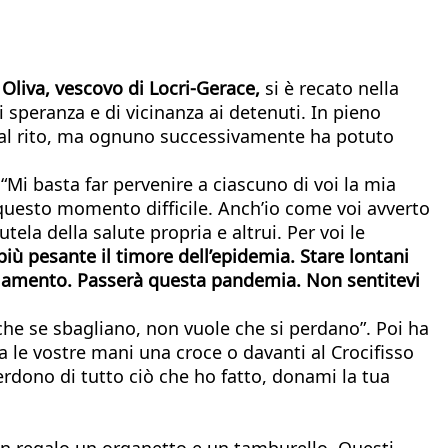
Oliva, vescovo di Locri-Gerace,
si è recato nella
 speranza e di vicinanza ai detenuti. In pieno
e al rito, ma ognuno successivamente ha potuto
“Mi basta far pervenire a ciascuno di voi la mia
 questo momento difficile. Anch’io come voi avverto
tela della salute propria e altrui. Per voi le
ù pesante il timore dell’epidemia. Stare lontani
ggiamento. Passerà questa pandemia. Non sentitevi
he se sbagliano, non vuole che si perdano”. Poi ha
a le vostre mani una croce o davanti al Crocifisso
perdono di tutto ciò che ho fatto, donami la tua
o in regalo un organetto e un tamburello. Questi