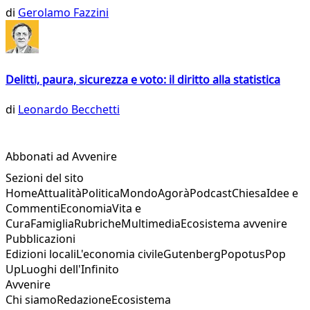
di
Gerolamo Fazzini
Delitti, paura, sicurezza e voto: il diritto alla statistica
di
Leonardo Becchetti
Abbonati ad Avvenire
Sezioni del sito
Home
Attualità
Politica
Mondo
Agorà
Podcast
Chiesa
Idee e
Commenti
Economia
Vita e
Cura
Famiglia
Rubriche
Multimedia
Ecosistema avvenire
Pubblicazioni
Edizioni locali
L'economia civile
Gutenberg
Popotus
Pop
Up
Luoghi dell'Infinito
Avvenire
Chi siamo
Redazione
Ecosistema