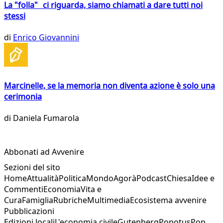
La "folla" ci riguarda, siamo chiamati a dare tutti noi
stessi
di
Enrico Giovannini
Marcinelle, se la memoria non diventa azione è solo una
cerimonia
di
Daniela Fumarola
Abbonati ad Avvenire
Sezioni del sito
Home
Attualità
Politica
Mondo
Agorà
Podcast
Chiesa
Idee e
Commenti
Economia
Vita e
Cura
Famiglia
Rubriche
Multimedia
Ecosistema avvenire
Pubblicazioni
Edizioni locali
L'economia civile
Gutenberg
Popotus
Pop