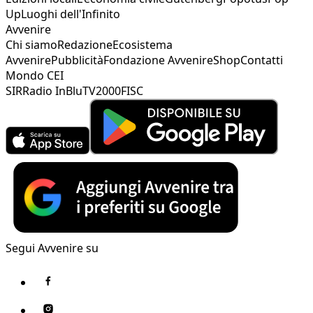
Up
Luoghi dell'Infinito
Avvenire
Chi siamo
Redazione
Ecosistema
Avvenire
Pubblicità
Fondazione Avvenire
Shop
Contatti
Mondo CEI
SIR
Radio InBlu
TV2000
FISC
Segui Avvenire su