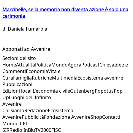
Marcinelle, se la memoria non diventa azione è solo una
cerimonia
di
Daniela Fumarola
Abbonati ad Avvenire
Sezioni del sito
Home
Attualità
Politica
Mondo
Agorà
Podcast
Chiesa
Idee e
Commenti
Economia
Vita e
Cura
Famiglia
Rubriche
Multimedia
Ecosistema avvenire
Pubblicazioni
Edizioni locali
L'economia civile
Gutenberg
Popotus
Pop
Up
Luoghi dell'Infinito
Avvenire
Chi siamo
Redazione
Ecosistema
Avvenire
Pubblicità
Fondazione Avvenire
Shop
Contatti
Mondo CEI
SIR
Radio InBlu
TV2000
FISC