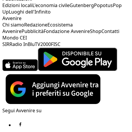
Edizioni locali
L'economia civile
Gutenberg
Popotus
Pop
Up
Luoghi dell'Infinito
Avvenire
Chi siamo
Redazione
Ecosistema
Avvenire
Pubblicità
Fondazione Avvenire
Shop
Contatti
Mondo CEI
SIR
Radio InBlu
TV2000
FISC
Segui Avvenire su