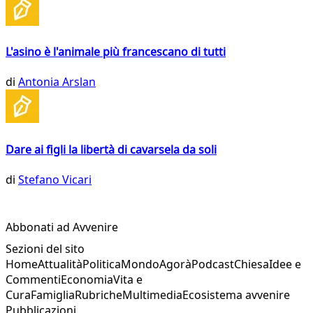
L'asino è l'animale più francescano di tutti
di
Antonia Arslan
Dare ai figli la libertà di cavarsela da soli
di
Stefano Vicari
Abbonati ad Avvenire
Sezioni del sito
Home
Attualità
Politica
Mondo
Agorà
Podcast
Chiesa
Idee e
Commenti
Economia
Vita e
Cura
Famiglia
Rubriche
Multimedia
Ecosistema avvenire
Pubblicazioni