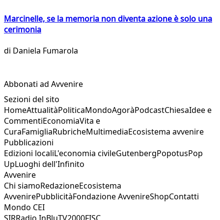
Marcinelle, se la memoria non diventa azione è solo una
cerimonia
di
Daniela Fumarola
Abbonati ad Avvenire
Sezioni del sito
Home
Attualità
Politica
Mondo
Agorà
Podcast
Chiesa
Idee e
Commenti
Economia
Vita e
Cura
Famiglia
Rubriche
Multimedia
Ecosistema avvenire
Pubblicazioni
Edizioni locali
L'economia civile
Gutenberg
Popotus
Pop
Up
Luoghi dell'Infinito
Avvenire
Chi siamo
Redazione
Ecosistema
Avvenire
Pubblicità
Fondazione Avvenire
Shop
Contatti
Mondo CEI
SIR
Radio InBlu
TV2000
FISC