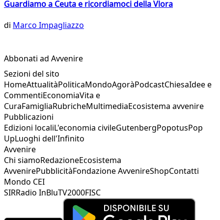
Guardiamo a Ceuta e ricordiamoci della Vlora
di
Marco Impagliazzo
Abbonati ad Avvenire
Sezioni del sito
Home
Attualità
Politica
Mondo
Agorà
Podcast
Chiesa
Idee e
Commenti
Economia
Vita e
Cura
Famiglia
Rubriche
Multimedia
Ecosistema avvenire
Pubblicazioni
Edizioni locali
L'economia civile
Gutenberg
Popotus
Pop
Up
Luoghi dell'Infinito
Avvenire
Chi siamo
Redazione
Ecosistema
Avvenire
Pubblicità
Fondazione Avvenire
Shop
Contatti
Mondo CEI
SIR
Radio InBlu
TV2000
FISC