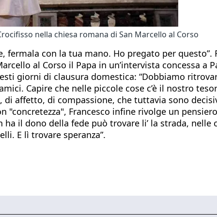
Crocifisso nella chiesa romana di San Marcello al Corso
e, fermala con la tua mano. Ho pregato per questo”. 
arcello al Corso il Papa in un’intervista concessa a 
questi giorni di clausura domestica: “Dobbiamo ritrovar
, amici. Capire che nelle piccole cose c’è il nostro tes
, di affetto, di compassione, che tuttavia sono decisiv
con "concretezza", Francesco infine rivolge un pensiero
ha il dono della fede può trovare li’ la strada, nelle 
elli. E lì trovare speranza”.