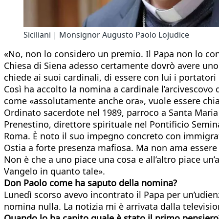
Siciliani | Monsignor Augusto Paolo Lojudice
«No, non lo considero un premio. Il Papa non lo con
Chiesa di Siena adesso certamente dovrò avere uno 
chiede ai suoi cardinali, di essere con lui i portato
Così ha accolto la nomina a cardinale l’arcivescovo
come «assolutamente anche ora», vuole essere chiamato
Ordinato sacerdote nel 1989, parroco a Santa Maria 
Prenestino, direttore spirituale nel Pontificio Semi
Roma. È noto il suo impegno concreto con immigrati, r
Ostia a forte presenza mafiosa. Ma non ama essere de
Non è che a uno piace una cosa e all’altro piace un’a
Vangelo in quanto tale».
Don Paolo come ha saputo della nomina?
Lunedì scorso avevo incontrato il Papa per un’udie
nomina nulla. La notizia mi è arrivata dalla televisio
Quando lo ha capito quale è stato il primo pensiero