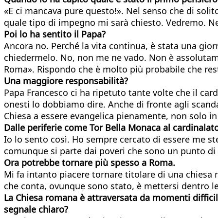
«E ci mancava pure questo!». Nel senso che di solit
quale tipo di impegno mi sarà chiesto. Vedremo. N
Poi lo ha sentito il Papa?
Ancora no. Perché la vita continua, è stata una gior
chiedermelo. No, non me ne vado. Non è assolutamen
Roma». Rispondo che è molto più probabile che resti
Una maggiore responsabilità?
Papa Francesco ci ha ripetuto tante volte che il card
onesti lo dobbiamo dire. Anche di fronte agli scand
Chiesa a essere evangelica pienamente, non solo in 
Dalle periferie come Tor Bella Monaca al cardinalato
Io lo sento così. Ho sempre cercato di essere me ste
comunque si parte dai poveri che sono un punto di 
Ora potrebbe tornare più spesso a Roma.
Mi fa intanto piacere tornare titolare di una chiesa
che conta, ovunque sono stato, è mettersi dentro le 
La Chiesa romana è attraversata da momenti difficili,
segnale chiaro?