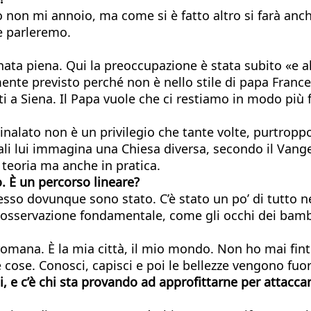
o non mi annoio, ma come si è fatto altro si farà an
e parleremo.
nata piena. Qui la preoccupazione è stata subito «e a
te previsto perché non è nello stile di papa France
 a Siena. Il Papa vuole che ci restiamo in modo più 
inalato non è un privilegio che tante volte, purtroppo
ali lui immagina una Chiesa diversa, secondo il Vange
teoria ma anche in pratica.
. È un percorso lineare?
sso dovunque sono stato. C’è stato un po’ di tutto nel
osservazione fondamentale, come gli occhi dei bambin
 romana. È la mia città, il mio mondo. Non ho mai fin
cose. Conosci, capisci e poi le bellezze vengono fuori
 e c’è chi sta provando ad approfittarne per attaccare