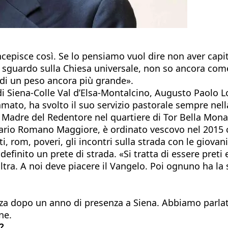
cepisce così. Se lo pensiamo vuol dire non aver capi
sguardo sulla Chiesa universale, non so ancora come
ri di un peso ancora più grande».
 di Siena-Colle Val d’Elsa-Montalcino, Augusto Paolo
, ha svolto il suo servizio pastorale sempre nella Cap
Madre del Redentore nel quartiere di Tor Bella Monac
nario Romano Maggiore, è ordinato vescovo nel 2015 co
om, poveri, gli incontri sulla strada con le giovani pr
finito un prete di strada. «Si tratta di essere preti 
ltra. A noi deve piacere il Vangelo. Poi ognuno ha la s
nza dopo un anno di presenza a Siena. Abbiamo parlat
ne.
?