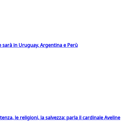
 sarà in Uruguay, Argentina e Perù
tenza, le religioni, la salvezza: parla il cardinale Aveline