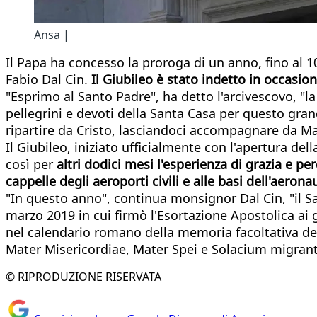
Ansa |
Il Papa ha concesso la proroga di un anno, fino al 1
Fabio Dal Cin.
Il Giubileo è stato indetto in occasio
"Esprimo al Santo Padre", ha detto l'arcivescovo, "la s
pellegrini e devoti della Santa Casa per questo gran
ripartire da Cristo, lasciandoci accompagnare da Mar
Il Giubileo, iniziato ufficialmente con l'apertura del
così per
altri dodici mesi l'esperienza di grazia e pe
cappelle degli aeroporti civili e alle basi dell'aerona
"In questo anno", continua monsignor Dal Cin, "il Sa
marzo 2019 in cui firmò l'Esortazione Apostolica ai g
nel calendario romano della memoria facoltativa dell
Mater Misericordiae, Mater Spei e Solacium migran
© RIPRODUZIONE RISERVATA