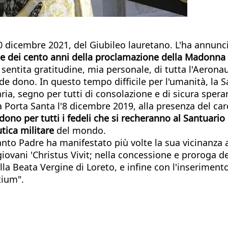
0 dicembre 2021, del Giubileo lauretano. L'ha annunci
ne dei cento anni della proclamazione della Madonna d
entita gratitudine, mia personale, di tutta l'Aeronautica
de dono. In questo tempo difficile per l'umanità, la 
ia, segno per tutti di consolazione e di sicura spera
la Porta Santa l'8 dicembre 2019, alla presenza del car
rdono per tutti i fedeli che si recheranno al Santuario 
utica militare
del mondo.
nto Padre ha manifestato più volte la sua vicinanza al
iovani 'Christus Vivit; nella concessione e proroga de
a Beata Vergine di Loreto, e infine con l'inserimento
tium".