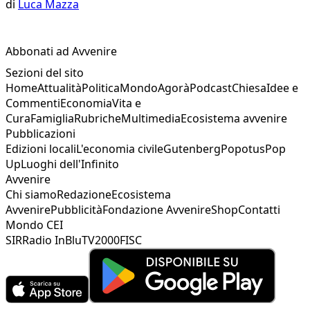
di
Luca Mazza
Abbonati ad Avvenire
Sezioni del sito
Home
Attualità
Politica
Mondo
Agorà
Podcast
Chiesa
Idee e
Commenti
Economia
Vita e
Cura
Famiglia
Rubriche
Multimedia
Ecosistema avvenire
Pubblicazioni
Edizioni locali
L'economia civile
Gutenberg
Popotus
Pop
Up
Luoghi dell'Infinito
Avvenire
Chi siamo
Redazione
Ecosistema
Avvenire
Pubblicità
Fondazione Avvenire
Shop
Contatti
Mondo CEI
SIR
Radio InBlu
TV2000
FISC