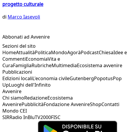
progetto culturale
di
Marco Iasevoli
Abbonati ad Avvenire
Sezioni del sito
Home
Attualità
Politica
Mondo
Agorà
Podcast
Chiesa
Idee e
Commenti
Economia
Vita e
Cura
Famiglia
Rubriche
Multimedia
Ecosistema avvenire
Pubblicazioni
Edizioni locali
L'economia civile
Gutenberg
Popotus
Pop
Up
Luoghi dell'Infinito
Avvenire
Chi siamo
Redazione
Ecosistema
Avvenire
Pubblicità
Fondazione Avvenire
Shop
Contatti
Mondo CEI
SIR
Radio InBlu
TV2000
FISC